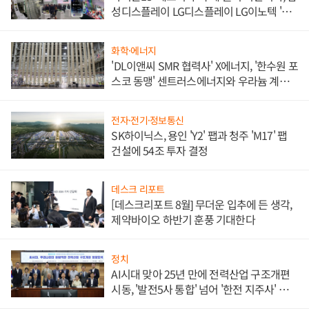
성디스플레이 LG디스플레이 LG이노텍 '탈
애플' 수익 다각화 속도
화학·에너지
'DL이앤씨 SMR 협력사' X에너지, '한수원 포
스코 동맹' 센트러스에너지와 우라늄 계약
체결
전자·전기·정보통신
SK하이닉스, 용인 'Y2' 팹과 청주 'M17' 팹
건설에 54조 투자 결정
데스크 리포트
[데스크리포트 8월] 무더운 입추에 든 생각,
제약바이오 하반기 훈풍 기대한다
정치
AI시대 맞아 25년 만에 전력산업 구조개편
시동, '발전5사 통합' 넘어 '한전 지주사' 재편
론도