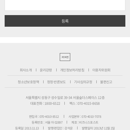
PC버전
회사소개
윤리강령
개인정보처리방침
이용자위원회
청소년보호정책
정정·반론보도
기사심의규정
불편신고
서울특별시 성동구 성수일로 39-34 서울숲더스페이스 12층
대표전화 : 1800-6522
팩스 : 070-4015-8658
편집국 : 070-4010-8512
사업본부 : 070-4010-7078
등록번호 : 서울 아 02897
제호 : 비즈니스포스트
등록일: 2013.11.13
발행·편집인 : 강석운
발행일자: 2013년 12월 2일