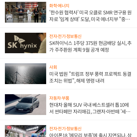
화학·에너지
'한수원 협력사' 미국 오클로 SMR 연구용 원
자로 '임계 상태' 도달, 미국 에너지부 "중요
한 이정표"
전자·전기·정보통신
SK하이닉스 1주당 375원 현금배당 실시, 추
가 주주환원 계획 9월 공개 예정
사회
미국 법원 "트럼프 정부 풍력 프로젝트 동결
조치는 위법", 해제 명령 내려
자동차·부품
현대차 올해 SUV 국내 베스트셀러 톱10에
서 싼타페만 자리매김, 그랜저·아반떼 '세단
쌍끌이'로 내수 방어
전자·전기·정보통신
아이폰18 '메모리 부족'에 출시 지연되나, 삼