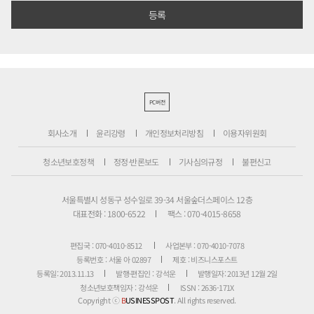
PC버전
회사소개
윤리강령
개인정보처리방침
이용자위원회
청소년보호정책
정정·반론보도
기사심의규정
불편신고
서울특별시 성동구 성수일로 39-34 서울숲더스페이스 12층
대표전화 : 1800-6522
팩스 : 070-4015-8658
편집국 : 070-4010-8512
사업본부 : 070-4010-7078
등록번호 : 서울 아 02897
제호 : 비즈니스포스트
등록일: 2013.11.13
발행·편집인 : 강석운
발행일자: 2013년 12월 2일
청소년보호책임자 : 강석운
ISSN : 2636-171X
Copyright ⓒ
B
USINESSPOST
. All rights reserved.