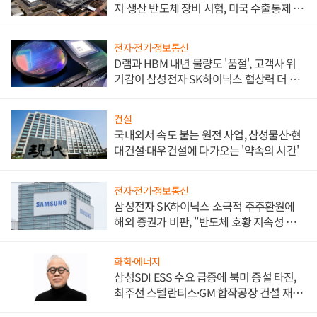
지 생산 반도체 장비 시험, 미국 수출통제 대
비"
전자·전기·정보통신
D램과 HBM 내년 물량도 '품절', 고객사 위
기감이 삼성전자 SK하이닉스 협상력 더 키
워
건설
국내외서 속도 붙는 원전 사업, 삼성물산·현
대건설·대우건설에 다가오는 '약속의 시간'
전자·전기·정보통신
삼성전자 SK하이닉스 소극적 주주환원에
해외 증권가 비판, "반도체 호황 지속성 의
문"
화학·에너지
삼성SDI ESS 수요 급증에 북미 증설 타진,
최주선 스텔란티스·GM 합작공장 건설 재추
진하나