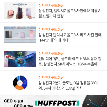
전자·전기·정보통신
삼성전자, 갤럭시Z 폴드8 사전예약 개통 8
월31일까지 연장
전자·전기·정보통신
삼성전자 갤럭시 Z 폴드8 시리즈 사전 판매
'144만 대' 역대 최대
전자·전기·정보통신
엔비디아 '루빈 울트라'에도 HBM4 탑재 검
토, 삼성전자·SK하이닉스 HBM4 수율에 주
도권 갈린다
전자·전기·정보통신
삼성전자 2분기 글로벌 D램 점유율 39% 1
위, SK하이닉스와 13%p 격차