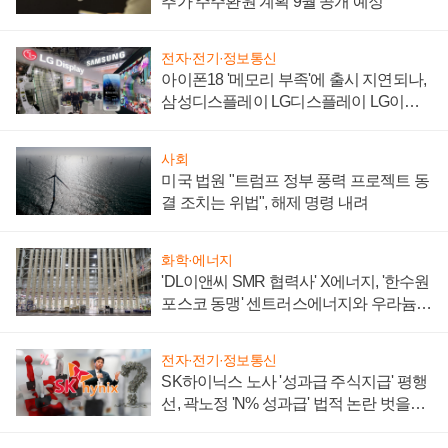
추가 주주환원 계획 9월 공개 예정
전자·전기·정보통신
아이폰18 '메모리 부족'에 출시 지연되나,
삼성디스플레이 LG디스플레이 LG이노
텍 '탈애플' 수익 다각화 속도
사회
미국 법원 "트럼프 정부 풍력 프로젝트 동
결 조치는 위법", 해제 명령 내려
화학·에너지
'DL이앤씨 SMR 협력사' X에너지, '한수원
포스코 동맹' 센트러스에너지와 우라늄
계약 체결
전자·전기·정보통신
SK하이닉스 노사 '성과급 주식지급' 평행
선, 곽노정 'N% 성과급' 법적 논란 벗을지
주목