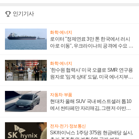
인기기사
화학·에너지
로이터 "정제연료 3만 톤 한국에서 러시
아로 이동", 우크라이나의 공격에 수요 늘
어
화학·에너지
'한수원 협력사' 미국 오클로 SMR 연구용
원자로 '임계 상태' 도달, 미국 에너지부
"중요한 이정표"
자동차·부품
현대차 올해 SUV 국내 베스트셀러 톱10
에서 싼타페만 자리매김, 그랜저·아반떼
'세단 쌍끌이'로 내수 방어
전자·전기·정보통신
SK하이닉스 1주당 375원 현금배당 실시,