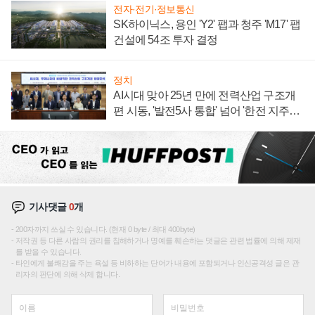
전자·전기·정보통신
SK하이닉스, 용인 'Y2' 팹과 청주 'M17' 팹
건설에 54조 투자 결정
정치
AI시대 맞아 25년 만에 전력산업 구조개
편 시동, '발전5사 통합' 넘어 '한전 지주사'
재편론도
기사댓글
0
개
200자까지 쓰실 수 있습니다. (현재 0 byte / 최대 400byte)
저작권 등 다른 사람의 권리를 침해하거나 명예를 훼손하는 댓글은 관련 법률에 의해 제재
를 받을 수 있습니다.
타인에게 불쾌감을 주는 욕설 등 비하하는 단어가 내용에 포함되거나 인신공격성 글은 관
리자의 판단에 의해 삭제 합니다.