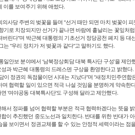
데 이를 보여주기 위해 애썼다.
회의사당 주변의 벚꽃을 들며 "선거 때만 되면 마치 벚꽃이 피
 향기로 치장되지만 선거가 끝나면 바람에 흩날리는 꽃잎처럼
져버린다”며 박근혜 대통령의 기초선거 정당공천 폐지 등 대
그는 "우리 정치가 저 벚꽃과 같다"고 말하기도 했다.
 통일안보 분야에서 ‘남북정상회담 대북 특사단 구성’을 제안했
성과 박근혜 대통령의 드레스덴 구상을 환영한다고 밝혔다. 
회담이 정권의 독점물이던 시대는 지났다”며 "새정치민주연합
하며 협력할 일이 있으면 적극 나설 것임을 분명하게 약속한다”
면 '여야공동 대북특사단'도 구성해 달라고 제안했다.
해서 정파를 넘어 협력할 부분은 적극 협력하겠다는 뜻을 밝
합이 추진했던 중도노선과 일치한다. 반대를 위한 반대가 아
습을 보이면서 정권교체를 할 수 있는 안정적 세력이라는 점을