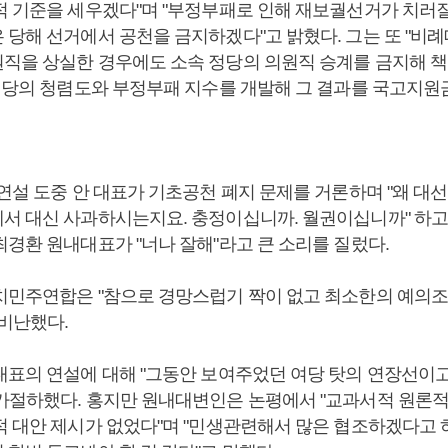
적 기준을 세우겠다"며 "부정부패로 인해 재보궐선거가 치러
 당해 선거에서 공천을 금지하겠다"고 밝혔다. 그는 또 "비
직을 상실한 경우에도 소속 정당의 의원직 승계를 금지해 
"정당의 청렴도와 부정부패 지수를 개발해 그 결과를 국고지
연설 도중 안 대표가 기초공천 폐지 문제를 거론하며 "왜 대
서 대신 사과하시는지요. 충정이십니까. 월권이십니까" 하고
최경환 원내대표가 "너나 잘해"라고 큰 소리를 질렀다.
치민주연합은 "참으로 경망스럽기 짝이 없고 최소한의 예의조
 비난했다.
대표의 연설에 대해 "그동안 보여주었던 여당 탓의 연장선이고
가절하했다. 홍지만 원내대변인은 논평에서 "교과서적 원론적
적 대안 제시가 없었다"며 "민생관련해서 많은 협조하겠다고 