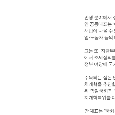
민생 분야에서 
안 공동대표는 
해법이 나올 수
업·노동자 등의
그는 또 "지금
에서 조세정의를
정부 여당에 국
주목되는 점은 
치개혁을 추진할
위 '막말국회'와
치개혁특위를 다
안 대표는 "국