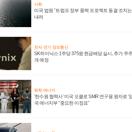
사회
미국 법원 "트럼프 정부 풍력 프로젝트 동결 조치는 
내려
전자·전기·정보통신
SK하이닉스 1주당 375원 현금배당 실시, 추가 주
개 예정
화학·에너지
'한수원 협력사' 미국 오클로 SMR 연구용 원자로 '임
국 에너지부 "중요한 이정표"