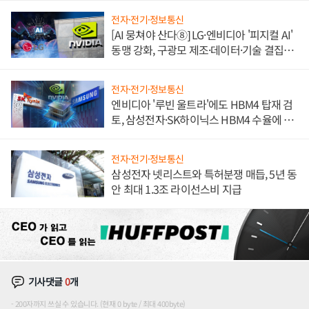
전자·전기·정보통신
[AI 뭉쳐야 산다⑧] LG·엔비디아 '피지컬 AI'
동맹 강화, 구광모 제조·데이터·기술 결집
해 종합 로보틱스 기업으로
전자·전기·정보통신
엔비디아 '루빈 울트라'에도 HBM4 탑재 검
토, 삼성전자·SK하이닉스 HBM4 수율에 주
도권 갈린다
전자·전기·정보통신
삼성전자 넷리스트와 특허분쟁 매듭, 5년 동
안 최대 1.3조 라이선스비 지급
기사댓글
0
개
200자까지 쓰실 수 있습니다. (현재 0 byte / 최대 400byte)