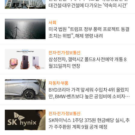
대건설·대우건설에 다가오는 '약속의 시간'
사회
미국 법원 "트럼프 정부 풍력 프로젝트 동결
조치는 위법", 해제 명령 내려
전자·전기·정보통신
삼성전자, 갤럭시Z 폴드8 사전예약 개통 8
월31일까지 연장
자동차·부품
BYD코리아 가격 앞세워 수입차 4위 올랐지
만, BMW·벤츠보다 높은 공임비에 소비자
불만 폭발
전자·전기·정보통신
SK하이닉스 1주당 375원 현금배당 실시, 추
가 주주환원 계획 9월 공개 예정