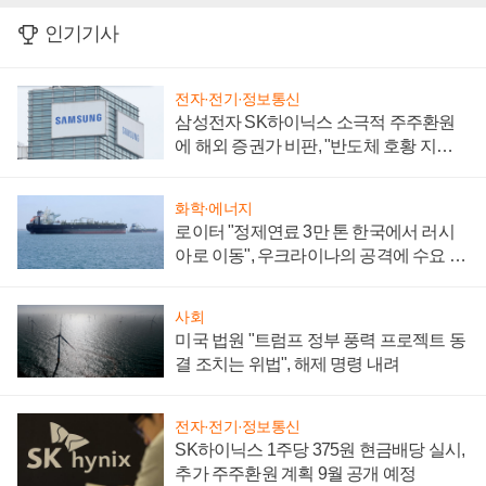
인기기사
전자·전기·정보통신
삼성전자 SK하이닉스 소극적 주주환원
에 해외 증권가 비판, "반도체 호황 지속
성 의문"
화학·에너지
로이터 "정제연료 3만 톤 한국에서 러시
아로 이동", 우크라이나의 공격에 수요 늘
어
사회
미국 법원 "트럼프 정부 풍력 프로젝트 동
결 조치는 위법", 해제 명령 내려
전자·전기·정보통신
SK하이닉스 1주당 375원 현금배당 실시,
추가 주주환원 계획 9월 공개 예정