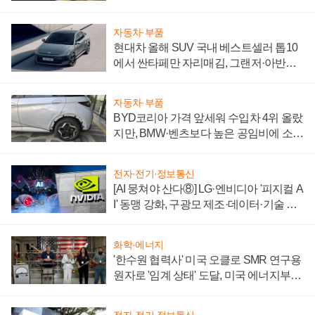
자동차·부품
현대차 올해 SUV 국내 베스트셀러 톱10
에서 싼타페만 자리매김, 그랜저·아반떼
'세단 쌍끌이'로 내수 방어
자동차·부품
BYD코리아 가격 앞세워 수입차 4위 올랐
지만, BMW·벤츠보다 높은 공임비에 소비
자 불만 폭발
전자·전기·정보통신
[AI 뭉쳐야 산다⑧] LG·엔비디아 '피지컬 A
I' 동맹 강화, 구광모 제조·데이터·기술 결
집해 종합 로보틱스 기업으로
화학·에너지
'한수원 협력사' 미국 오클로 SMR 연구용
원자로 '임계 상태' 도달, 미국 에너지부
"중요한 이정표"