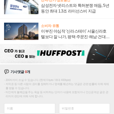
전자·전기·정보통신
삼성전자 넷리스트와 특허분쟁 매듭, 5년
동안 최대 1.3조 라이선스비 지급
소비자·유통
이부진 야심작 '신라스테이' 서울신라호
텔보다 잘 나가, 평택·주문진·해남·건대로
성장판 더 넓힌다
기사댓글
0
개
200자까지 쓰실 수 있습니다. (현재 0 byte / 최대 400byte)
저작권 등 다른 사람의 권리를 침해하거나 명예를 훼손하는 댓글은 관련 법률에 의해 제재
를 받을 수 있습니다.
타인에게 불쾌감을 주는 욕설 등 비하하는 단어가 내용에 포함되거나 인신공격성 글은 관
리자의 판단에 의해 삭제 합니다.