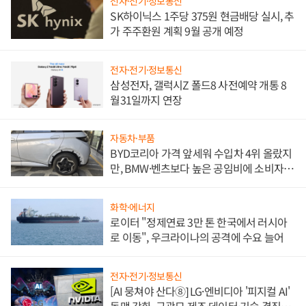
전자·전기·정보통신
SK하이닉스 1주당 375원 현금배당 실시, 추
가 주주환원 계획 9월 공개 예정
전자·전기·정보통신
삼성전자, 갤럭시Z 폴드8 사전예약 개통 8
월31일까지 연장
자동차·부품
BYD코리아 가격 앞세워 수입차 4위 올랐지
만, BMW·벤츠보다 높은 공임비에 소비자
불만 폭발
화학·에너지
로이터 "정제연료 3만 톤 한국에서 러시아
로 이동", 우크라이나의 공격에 수요 늘어
전자·전기·정보통신
[AI 뭉쳐야 산다⑧] LG·엔비디아 '피지컬 AI'
동맹 강화, 구광모 제조·데이터·기술 결집