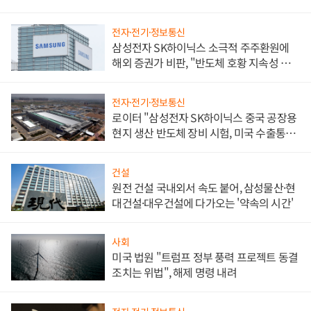
전자·전기·정보통신
삼성전자 SK하이닉스 소극적 주주환원에
해외 증권가 비판, "반도체 호황 지속성 의
문"
전자·전기·정보통신
로이터 "삼성전자 SK하이닉스 중국 공장용
현지 생산 반도체 장비 시험, 미국 수출통제
대비"
건설
원전 건설 국내외서 속도 붙어, 삼성물산·현
대건설·대우건설에 다가오는 '약속의 시간'
사회
미국 법원 "트럼프 정부 풍력 프로젝트 동결
조치는 위법", 해제 명령 내려