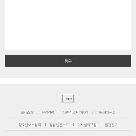
PC버전
회사소개
윤리강령
개인정보처리방침
이용자위원회
청소년보호정책
정정·반론보도
기사심의규정
불편신고