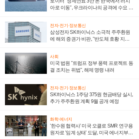
로이터 "정제연료 3만 톤 한국에서 러시
아로 이동", 우크라이나의 공격에 수요 늘
어
전자·전기·정보통신
삼성전자 SK하이닉스 소극적 주주환원
에 해외 증권가 비판, "반도체 호황 지속
성 의문"
사회
미국 법원 "트럼프 정부 풍력 프로젝트 동
결 조치는 위법", 해제 명령 내려
전자·전기·정보통신
SK하이닉스 1주당 375원 현금배당 실시,
추가 주주환원 계획 9월 공개 예정
화학·에너지
'한수원 협력사' 미국 오클로 SMR 연구용
원자로 '임계 상태' 도달, 미국 에너지부