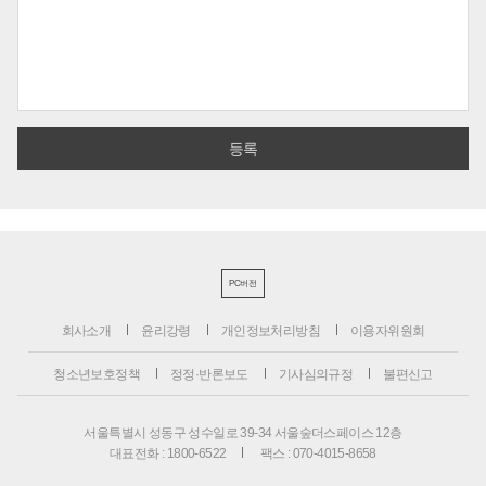
PC버전
회사소개
윤리강령
개인정보처리방침
이용자위원회
청소년보호정책
정정·반론보도
기사심의규정
불편신고
서울특별시 성동구 성수일로 39-34 서울숲더스페이스 12층
대표전화 : 1800-6522
팩스 : 070-4015-8658