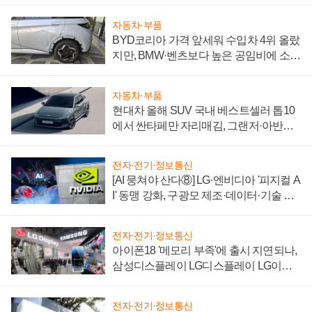
"중요한 이정표"
자동차·부품
BYD코리아 가격 앞세워 수입차 4위 올랐
지만, BMW·벤츠보다 높은 공임비에 소비
자 불만 폭발
자동차·부품
현대차 올해 SUV 국내 베스트셀러 톱10
에서 싼타페만 자리매김, 그랜저·아반떼
'세단 쌍끌이'로 내수 방어
전자·전기·정보통신
[AI 뭉쳐야 산다⑧] LG·엔비디아 '피지컬 A
I' 동맹 강화, 구광모 제조·데이터·기술 결
집해 종합 로보틱스 기업으로
전자·전기·정보통신
아이폰18 '메모리 부족'에 출시 지연되나,
삼성디스플레이 LG디스플레이 LG이노
텍 '탈애플' 수익 다각화 속도
전자·전기·정보통신