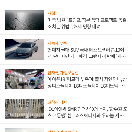
사회
미국 법원 "트럼프 정부 풍력 프로젝트 동결
조치는 위법", 해제 명령 내려
자동차·부품
현대차 올해 SUV 국내 베스트셀러 톱10에
서 싼타페만 자리매김, 그랜저·아반떼 '세단
쌍끌이'로 내수 방어
전자·전기·정보통신
아이폰18 '메모리 부족'에 출시 지연되나, 삼
성디스플레이 LG디스플레이 LG이노텍 '탈
애플' 수익 다각화 속도
화학·에너지
'DL이앤씨 SMR 협력사' X에너지, '한수원 포
스코 동맹' 센트러스에너지와 우라늄 계약
체결
전자·전기·정보통신