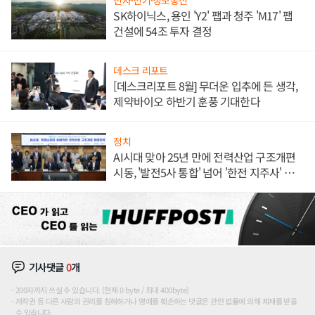
SK하이닉스, 용인 'Y2' 팹과 청주 'M17' 팹
건설에 54조 투자 결정
데스크 리포트
[데스크리포트 8월] 무더운 입추에 든 생각,
제약바이오 하반기 훈풍 기대한다
정치
AI시대 맞아 25년 만에 전력산업 구조개편
시동, '발전5사 통합' 넘어 '한전 지주사' 재편
론도
기사댓글
0
개
200자까지 쓰실 수 있습니다. (현재 0 byte / 최대 400byte)
저작권 등 다른 사람의 권리를 침해하거나 명예를 훼손하는 댓글은 관련 법률에 의해 제재를 받을
수 있습니다.