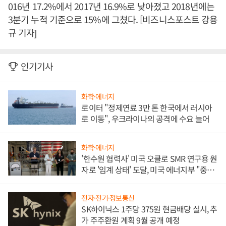
016년 17.2%에서 2017년 16.9%로 낮아졌고 2018년에는
3분기 누적 기준으로 15%에 그쳤다. [비즈니스포스트 강용
규 기자]
인기기사
화학·에너지
로이터 "정제연료 3만 톤 한국에서 러시아
로 이동", 우크라이나의 공격에 수요 늘어
화학·에너지
'한수원 협력사' 미국 오클로 SMR 연구용 원
자로 '임계 상태' 도달, 미국 에너지부 "중요
한 이정표"
전자·전기·정보통신
SK하이닉스 1주당 375원 현금배당 실시, 추
가 주주환원 계획 9월 공개 예정