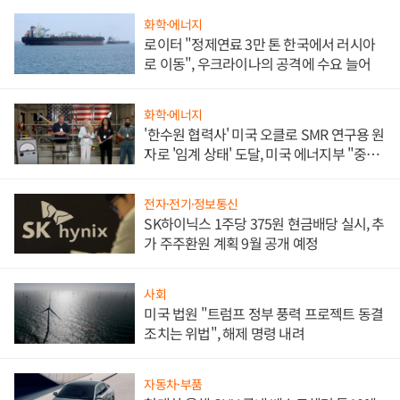
화학·에너지
로이터 "정제연료 3만 톤 한국에서 러시아
로 이동", 우크라이나의 공격에 수요 늘어
화학·에너지
'한수원 협력사' 미국 오클로 SMR 연구용 원
자로 '임계 상태' 도달, 미국 에너지부 "중요
한 이정표"
전자·전기·정보통신
SK하이닉스 1주당 375원 현금배당 실시, 추
가 주주환원 계획 9월 공개 예정
사회
미국 법원 "트럼프 정부 풍력 프로젝트 동결
조치는 위법", 해제 명령 내려
자동차·부품