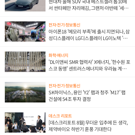
현대차 올해 SUV 국내 베스트셀러 톱10에
서 싼타페만 자리매김, 그랜저·아반떼 '세단
쌍끌이'로 내수 방어
전자·전기·정보통신
아이폰18 '메모리 부족'에 출시 지연되나, 삼
성디스플레이 LG디스플레이 LG이노텍 '탈
애플' 수익 다각화 속도
화학·에너지
'DL이앤씨 SMR 협력사' X에너지, '한수원 포
스코 동맹' 센트러스에너지와 우라늄 계약
체결
전자·전기·정보통신
SK하이닉스, 용인 'Y2' 팹과 청주 'M17' 팹
건설에 54조 투자 결정
데스크 리포트
[데스크리포트 8월] 무더운 입추에 든 생각,
제약바이오 하반기 훈풍 기대한다