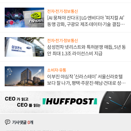
한 이정표"
전자·전기·정보통신
[AI 뭉쳐야 산다⑧] LG·엔비디아 '피지컬 AI'
동맹 강화, 구광모 제조·데이터·기술 결집
해 종합 로보틱스 기업으로
전자·전기·정보통신
삼성전자 넷리스트와 특허분쟁 매듭, 5년 동
안 최대 1.3조 라이선스비 지급
소비자·유통
이부진 야심작 '신라스테이' 서울신라호텔
보다 잘 나가, 평택·주문진·해남·건대로 성
장판 더 넓힌다
기사댓글
0
개