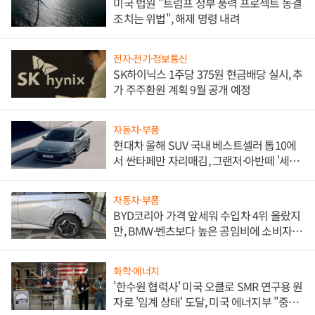
미국 법원 "트럼프 정부 풍력 프로젝트 동결
조치는 위법", 해제 명령 내려
전자·전기·정보통신
SK하이닉스 1주당 375원 현금배당 실시, 추
가 주주환원 계획 9월 공개 예정
자동차·부품
현대차 올해 SUV 국내 베스트셀러 톱10에
서 싼타페만 자리매김, 그랜저·아반떼 '세단
쌍끌이'로 내수 방어
자동차·부품
BYD코리아 가격 앞세워 수입차 4위 올랐지
만, BMW·벤츠보다 높은 공임비에 소비자
불만 폭발
화학·에너지
'한수원 협력사' 미국 오클로 SMR 연구용 원
자로 '임계 상태' 도달, 미국 에너지부 "중요