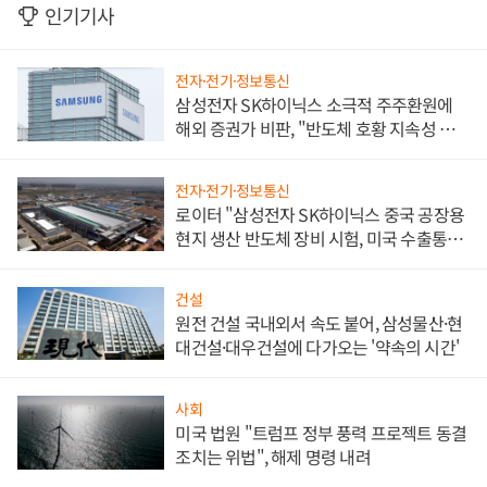
인기기사
전자·전기·정보통신
삼성전자 SK하이닉스 소극적 주주환원에
해외 증권가 비판, "반도체 호황 지속성 의
문"
전자·전기·정보통신
로이터 "삼성전자 SK하이닉스 중국 공장용
현지 생산 반도체 장비 시험, 미국 수출통제
대비"
건설
원전 건설 국내외서 속도 붙어, 삼성물산·현
대건설·대우건설에 다가오는 '약속의 시간'
사회
미국 법원 "트럼프 정부 풍력 프로젝트 동결
조치는 위법", 해제 명령 내려