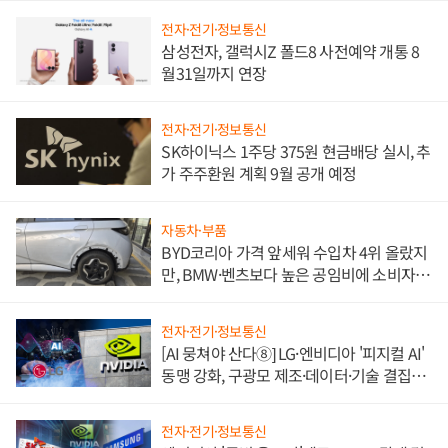
전자·전기·정보통신
삼성전자, 갤럭시Z 폴드8 사전예약 개통 8
월31일까지 연장
전자·전기·정보통신
SK하이닉스 1주당 375원 현금배당 실시, 추
가 주주환원 계획 9월 공개 예정
자동차·부품
BYD코리아 가격 앞세워 수입차 4위 올랐지
만, BMW·벤츠보다 높은 공임비에 소비자
불만 폭발
전자·전기·정보통신
[AI 뭉쳐야 산다⑧] LG·엔비디아 '피지컬 AI'
동맹 강화, 구광모 제조·데이터·기술 결집
해 종합 로보틱스 기업으로
전자·전기·정보통신