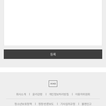
PC버전
회사소개
윤리강령
개인정보처리방침
이용자위원회
청소년보호정책
정정·반론보도
기사심의규정
불편신고