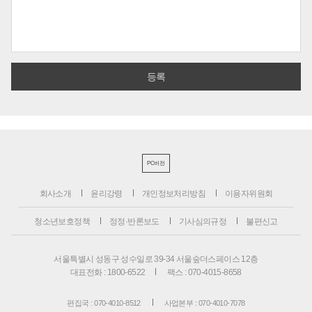
PC버전
회사소개
윤리강령
개인정보처리방침
이용자위원회
청소년보호정책
정정·반론보도
기사심의규정
불편신고
서울특별시 성동구 성수일로 39-34 서울숲더스페이스 12층
대표전화 : 1800-6522
팩스 : 070-4015-8658
편집국 : 070-4010-8512
사업본부 : 070-4010-7078