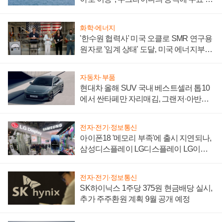
어
화학·에너지
'한수원 협력사' 미국 오클로 SMR 연구용
원자로 '임계 상태' 도달, 미국 에너지부
"중요한 이정표"
자동차·부품
현대차 올해 SUV 국내 베스트셀러 톱10
에서 싼타페만 자리매김, 그랜저·아반떼
'세단 쌍끌이'로 내수 방어
전자·전기·정보통신
아이폰18 '메모리 부족'에 출시 지연되나,
삼성디스플레이 LG디스플레이 LG이노
텍 '탈애플' 수익 다각화 속도
전자·전기·정보통신
SK하이닉스 1주당 375원 현금배당 실시,
추가 주주환원 계획 9월 공개 예정