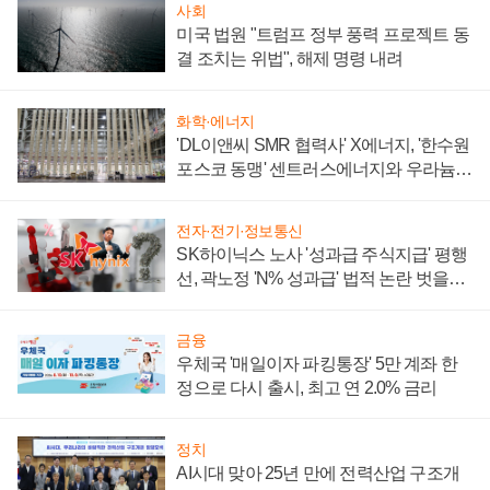
사회
미국 법원 "트럼프 정부 풍력 프로젝트 동
결 조치는 위법", 해제 명령 내려
화학·에너지
'DL이앤씨 SMR 협력사' X에너지, '한수원
포스코 동맹' 센트러스에너지와 우라늄
계약 체결
전자·전기·정보통신
SK하이닉스 노사 '성과급 주식지급' 평행
선, 곽노정 'N% 성과급' 법적 논란 벗을지
주목
금융
우체국 '매일이자 파킹통장' 5만 계좌 한
정으로 다시 출시, 최고 연 2.0% 금리
정치
AI시대 맞아 25년 만에 전력산업 구조개