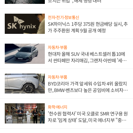
조치는 위법", 해제 명령 내려
전자·전기·정보통신
SK하이닉스 1주당 375원 현금배당 실시, 추
가 주주환원 계획 9월 공개 예정
자동차·부품
현대차 올해 SUV 국내 베스트셀러 톱10에
서 싼타페만 자리매김, 그랜저·아반떼 '세단
쌍끌이'로 내수 방어
자동차·부품
BYD코리아 가격 앞세워 수입차 4위 올랐지
만, BMW·벤츠보다 높은 공임비에 소비자
불만 폭발
화학·에너지
'한수원 협력사' 미국 오클로 SMR 연구용 원
자로 '임계 상태' 도달, 미국 에너지부 "중요
한 이정표"