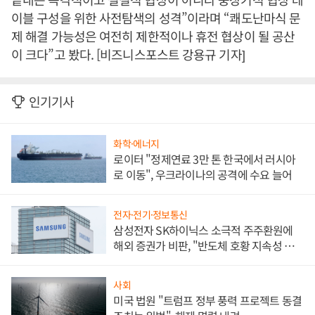
이블 구성을 위한 사전탐색의 성격”이라며 “쾌도난마식 문
제 해결 가능성은 여전히 제한적이나 휴전 협상이 될 공산
이 크다”고 봤다. [비즈니스포스트 강용규 기자]
인기기사
화학·에너지
로이터 "정제연료 3만 톤 한국에서 러시아
로 이동", 우크라이나의 공격에 수요 늘어
전자·전기·정보통신
삼성전자 SK하이닉스 소극적 주주환원에
해외 증권가 비판, "반도체 호황 지속성 의
문"
사회
미국 법원 "트럼프 정부 풍력 프로젝트 동결