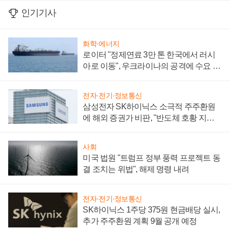
인기기사
화학·에너지
로이터 "정제연료 3만 톤 한국에서 러시
아로 이동", 우크라이나의 공격에 수요 늘
어
전자·전기·정보통신
삼성전자 SK하이닉스 소극적 주주환원
에 해외 증권가 비판, "반도체 호황 지속
성 의문"
사회
미국 법원 "트럼프 정부 풍력 프로젝트 동
결 조치는 위법", 해제 명령 내려
전자·전기·정보통신
SK하이닉스 1주당 375원 현금배당 실시,
추가 주주환원 계획 9월 공개 예정