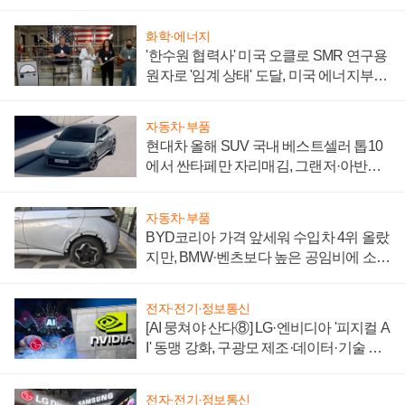
화학·에너지
'한수원 협력사' 미국 오클로 SMR 연구용
원자로 '임계 상태' 도달, 미국 에너지부
"중요한 이정표"
자동차·부품
현대차 올해 SUV 국내 베스트셀러 톱10
에서 싼타페만 자리매김, 그랜저·아반떼
'세단 쌍끌이'로 내수 방어
자동차·부품
BYD코리아 가격 앞세워 수입차 4위 올랐
지만, BMW·벤츠보다 높은 공임비에 소비
자 불만 폭발
전자·전기·정보통신
[AI 뭉쳐야 산다⑧] LG·엔비디아 '피지컬 A
I' 동맹 강화, 구광모 제조·데이터·기술 결
집해 종합 로보틱스 기업으로
전자·전기·정보통신