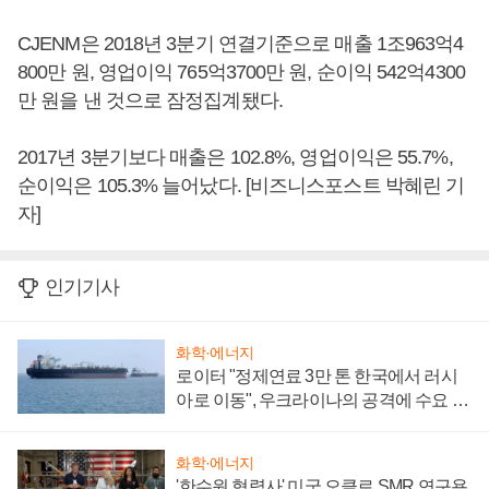
CJENM은 2018년 3분기 연결기준으로 매출 1조963억4
800만 원, 영업이익 765억3700만 원, 순이익 542억4300
만 원을 낸 것으로 잠정집계됐다.
2017년 3분기보다 매출은 102.8%, 영업이익은 55.7%,
순이익은 105.3% 늘어났다. [비즈니스포스트 박혜린 기
자]
인기기사
화학·에너지
로이터 "정제연료 3만 톤 한국에서 러시
아로 이동", 우크라이나의 공격에 수요 늘
어
화학·에너지
'한수원 협력사' 미국 오클로 SMR 연구용