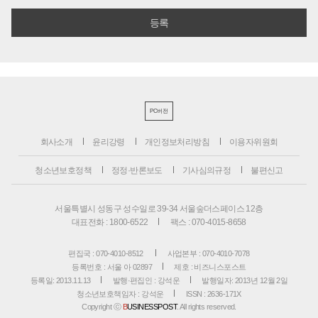
PC버전
회사소개
윤리강령
개인정보처리방침
이용자위원회
청소년보호정책
정정·반론보도
기사심의규정
불편신고
서울특별시 성동구 성수일로 39-34 서울숲더스페이스 12층
대표전화 : 1800-6522
팩스 : 070-4015-8658
편집국 : 070-4010-8512
사업본부 : 070-4010-7078
등록번호 : 서울 아 02897
제호 : 비즈니스포스트
등록일: 2013.11.13
발행·편집인 : 강석운
발행일자: 2013년 12월 2일
청소년보호책임자 : 강석운
ISSN : 2636-171X
Copyright ⓒ
B
USINESSPOST
. All rights reserved.