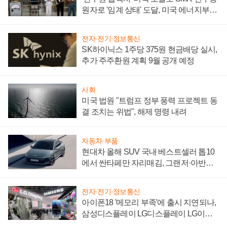
원자로 '임계 상태' 도달, 미국 에너지부
"중요한 이정표"
전자·전기·정보통신
SK하이닉스 1주당 375원 현금배당 실시,
추가 주주환원 계획 9월 공개 예정
사회
미국 법원 "트럼프 정부 풍력 프로젝트 동
결 조치는 위법", 해제 명령 내려
자동차·부품
현대차 올해 SUV 국내 베스트셀러 톱10
에서 싼타페만 자리매김, 그랜저·아반떼
'세단 쌍끌이'로 내수 방어
전자·전기·정보통신
아이폰18 '메모리 부족'에 출시 지연되나,
삼성디스플레이 LG디스플레이 LG이노
텍 '탈애플' 수익 다각화 속도