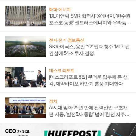
화학·에너지
'DL이앤씨 SMR 협력사' X에너지, '한수원
포스코 동맹' 센트러스에너지와 우라늄
계약 체결
전자·전기·정보통신
SK하이닉스, 용인 'Y2' 팹과 청주 'M17' 팹
건설에 54조 투자 결정
데스크 리포트
[데스크리포트 8월] 무더운 입추에 든 생
각, 제약바이오 하반기 훈풍 기대한다
정치
AI시대 맞아 25년 만에 전력산업 구조개
편 시동, '발전5사 통합' 넘어 '한전 지주사'
재편론도