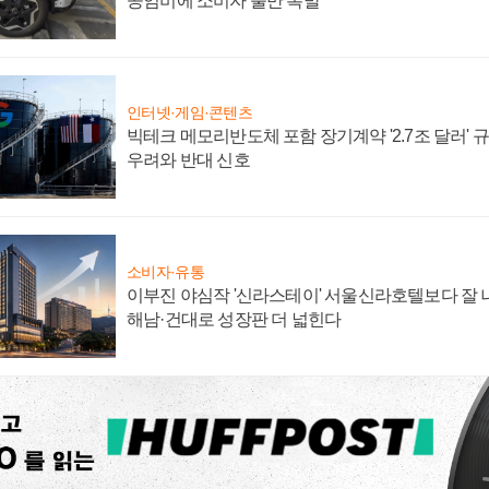
공임비에 소비자 불만 폭발
인터넷·게임·콘텐츠
빅테크 메모리반도체 포함 장기계약 '2.7조 달러' 규모
우려와 반대 신호
소비자·유통
이부진 야심작 '신라스테이' 서울신라호텔보다 잘 나
해남·건대로 성장판 더 넓힌다