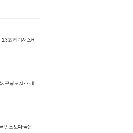
 1.3조 라이선스비
강화, 구광모 제조·데
MW·벤츠보다 높은