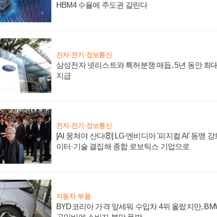
HBM4 수율에 주도권 갈린다
전자·전기·정보통신
삼성전자 넷리스트와 특허분쟁 매듭, 5년 동안 최대
지급
전자·전기·정보통신
[AI 뭉쳐야 산다⑧] LG·엔비디아 '피지컬 AI' 동맹 
이터·기술 결집해 종합 로보틱스 기업으로
자동차·부품
BYD코리아 가격 앞세워 수입차 4위 올랐지만, B