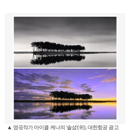
▲ 영국작가 마이클 케나의 '솔섬'(위), 대한항공 광고