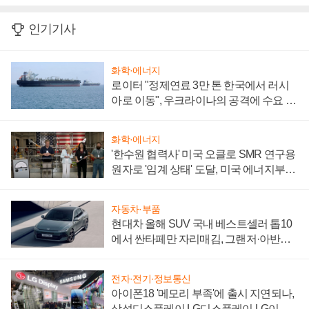
인기기사
화학·에너지
로이터 "정제연료 3만 톤 한국에서 러시
아로 이동", 우크라이나의 공격에 수요 늘
어
화학·에너지
'한수원 협력사' 미국 오클로 SMR 연구용
원자로 '임계 상태' 도달, 미국 에너지부
"중요한 이정표"
자동차·부품
현대차 올해 SUV 국내 베스트셀러 톱10
에서 싼타페만 자리매김, 그랜저·아반떼
'세단 쌍끌이'로 내수 방어
전자·전기·정보통신
아이폰18 '메모리 부족'에 출시 지연되나,
삼성디스플레이 LG디스플레이 LG이노