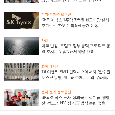
텍 '탈애플' 수익 다각화 속도
전자·전기·정보통신
SK하이닉스 1주당 375원 현금배당 실시,
추가 주주환원 계획 9월 공개 예정
사회
미국 법원 "트럼프 정부 풍력 프로젝트 동
결 조치는 위법", 해제 명령 내려
화학·에너지
'DL이앤씨 SMR 협력사' X에너지, '한수원
포스코 동맹' 센트러스에너지와 우라늄
계약 체결
전자·전기·정보통신
SK하이닉스 노사 '성과급 주식지급' 평행
선, 곽노정 'N% 성과급' 법적 논란 벗을지
주목