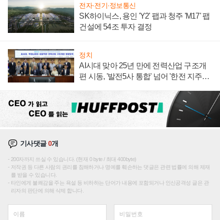
전자·전기·정보통신
SK하이닉스, 용인 'Y2' 팹과 청주 'M17' 팹
건설에 54조 투자 결정
정치
AI시대 맞아 25년 만에 전력산업 구조개
편 시동, '발전5사 통합' 넘어 '한전 지주사'
재편론도
기사댓글
0
개
200자까지 쓰실 수 있습니다. (현재 0 byte / 최대 400byte)
저작권 등 다른 사람의 권리를 침해하거나 명예를 훼손하는 댓글은 관련 법률에 의해 제재
를 받을 수 있습니다.
타인에게 불쾌감을 주는 욕설 등 비하하는 단어가 내용에 포함되거나 인신공격성 글은 관
리자의 판단에 의해 삭제 합니다.