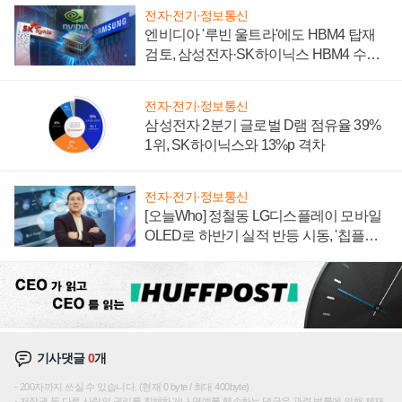
전자·전기·정보통신
엔비디아 '루빈 울트라'에도 HBM4 탑재
검토, 삼성전자·SK하이닉스 HBM4 수율
에 주도권 갈린다
전자·전기·정보통신
삼성전자 2분기 글로벌 D램 점유율 39%
1위, SK하이닉스와 13%p 격차
전자·전기·정보통신
[오늘Who] 정철동 LG디스플레이 모바일
OLED로 하반기 실적 반등 시동, '칩플레
이션'에 가격 인하 압박은 부담
기사댓글
0
개
200자까지 쓰실 수 있습니다. (현재 0 byte / 최대 400byte)
저작권 등 다른 사람의 권리를 침해하거나 명예를 훼손하는 댓글은 관련 법률에 의해 제재