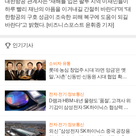
대한항공 관계자는 “재해를 입은 팔루 지역 이재민들이
하루 빨리 재난의 아픔을 이겨내길 간절히 바란다”며 “대
한항공의 구호 성금이 조속한 피해 복구에 도움이 되길
바란다”고 밝혔다. [비즈니스포스트 윤휘종 기자]
인기기사
소비자·유통
롯데·농심 창업주 시대 '라면 앙금'은 옛
말, '사촌' 신동빈·신동원 시대 협업 확대
일로
전자·전기·정보통신
D램과 HBM 내년 물량도 '품절', 고객사 위
기감이 삼성전자 SK하이닉스 협상력 더
키워
전자·전기·정보통신
외신 "삼성전자 SK하이닉스 중국 공장용