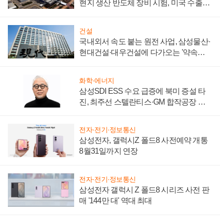
현지 생산 반도체 장비 시험, 미국 수출통
제 대비"
건설
국내외서 속도 붙는 원전 사업, 삼성물산·
현대건설·대우건설에 다가오는 '약속의
시간'
화학·에너지
삼성SDI ESS 수요 급증에 북미 증설 타
진, 최주선 스텔란티스·GM 합작공장 건
설 재추진하나
전자·전기·정보통신
삼성전자, 갤럭시Z 폴드8 사전예약 개통
8월31일까지 연장
전자·전기·정보통신
삼성전자 갤럭시 Z 폴드8 시리즈 사전 판
매 '144만 대' 역대 최대