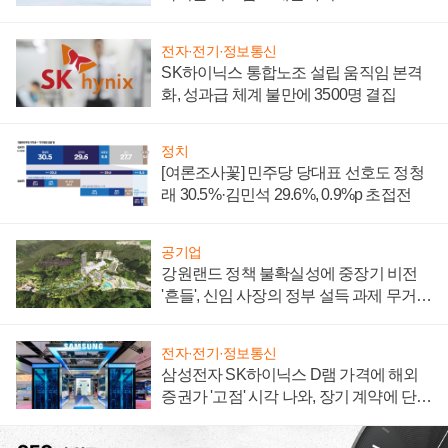
전자·전기·정보통신
SK하이닉스 통합노조 설립 움직임 본격
화, 성과급 체계 불만에 3500명 결집
정치
[여론조사꽃] 민주당 당대표 선호도 정청
래 30.5%·김민석 29.6%, 0.9%p 초접전
공기업
강원랜드 정책 불확실성에 중장기 비전
'흔들', 신임 사장의 정부 설득 과제 무거워
져
전자·전기·정보통신
삼성전자 SK하이닉스 D램 가격에 해외
증권가 '고점' 시각 나와, 장기 계약에 단점
부각