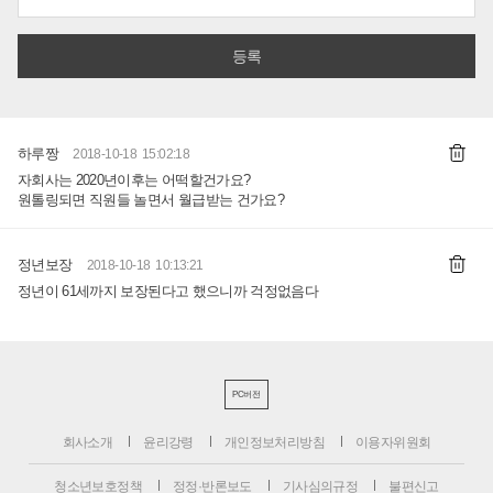
하루짱
2018-10-18 15:02:18
자회사는 2020년이후는 어떡할건가요?
원톨링되면 직원들 놀면서 월급받는 건가요?
정년보장
2018-10-18 10:13:21
정년이 61세까지 보장된다고 했으니까 걱정없음다
PC버전
회사소개
윤리강령
개인정보처리방침
이용자위원회
청소년보호정책
정정·반론보도
기사심의규정
불편신고