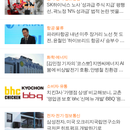
SK하이닉스 노사 '성과급 주식 지급' 평행
선, 곽노정 'N% 성과급' 법적 논란 벗을지
주목
항공·물류
파라타항공 내년 미주 장거리 노선 첫 도
전, 윤철민 '하이브리드 항공사' 승부수 통
할까
화학·에너지
[김민정 기자의 '코스뽀'] 지엔씨에너지 AI
붐에 비상발전기 호황, 안병철 친환경 에
너지 발전전문기업 향한다
소비자·유통
치킨3사 '가맹점 상생' 비교해보니, 교촌
'영업권 보호'·bhc '신메뉴 개발'·BBQ '원가
부담'
전자·전기·정보통신
삼성전자, 미국 오크리지국립연구소와
극저온 히트펌프 개발하기로