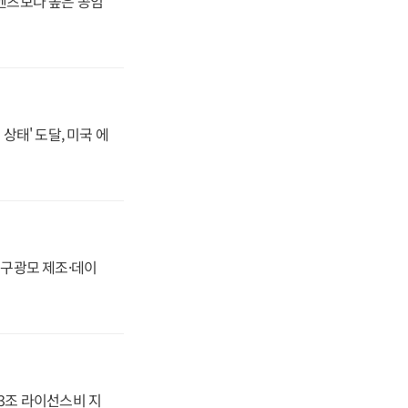
·벤츠보다 높은 공임
상태' 도달, 미국 에
화, 구광모 제조·데이
.3조 라이선스비 지