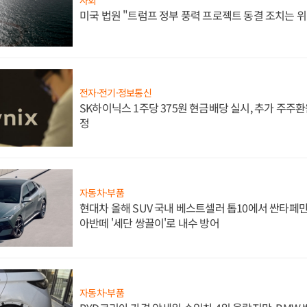
사회
미국 법원 "트럼프 정부 풍력 프로젝트 동결 조치는 위
전자·전기·정보통신
SK하이닉스 1주당 375원 현금배당 실시, 추가 주주환
정
자동차·부품
현대차 올해 SUV 국내 베스트셀러 톱10에서 싼타페만
아반떼 '세단 쌍끌이'로 내수 방어
자동차·부품