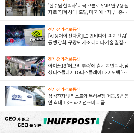
'한수원 협력사' 미국 오클로 SMR 연구용 원
자로 '임계 상태' 도달, 미국 에너지부 "중요
한 이정표"
전자·전기·정보통신
[AI 뭉쳐야 산다⑧] LG·엔비디아 '피지컬 AI'
동맹 강화, 구광모 제조·데이터·기술 결집
해 종합 로보틱스 기업으로
전자·전기·정보통신
아이폰18 '메모리 부족'에 출시 지연되나, 삼
성디스플레이 LG디스플레이 LG이노텍 '탈
애플' 수익 다각화 속도
전자·전기·정보통신
삼성전자 넷리스트와 특허분쟁 매듭, 5년 동
안 최대 1.3조 라이선스비 지급