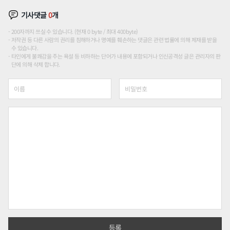
기사댓글
0
개
200자까지 쓰실 수 있습니다. (현재 0 byte / 최대 400byte)
저작권 등 다른 사람의 권리를 침해하거나 명예를 훼손하는 댓글은 관련 법률에 의해 제재를 받을
수 있습니다.
타인에게 불쾌감을 주는 욕설 등 비하하는 단어가 내용에 포함되거나 인신공격성 글은 관리자의 판
단에 의해 삭제 합니다.