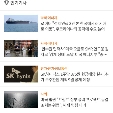
인기기사
화학·에너지
로이터 "정제연료 3만 톤 한국에서 러시아
로 이동", 우크라이나의 공격에 수요 늘어
화학·에너지
'한수원 협력사' 미국 오클로 SMR 연구용 원
자로 '임계 상태' 도달, 미국 에너지부 "중요
한 이정표"
전자·전기·정보통신
SK하이닉스 1주당 375원 현금배당 실시, 추
가 주주환원 계획 9월 공개 예정
사회
미국 법원 "트럼프 정부 풍력 프로젝트 동결
조치는 위법", 해제 명령 내려