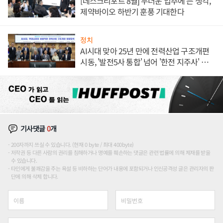
[데스크리포트 8월] 무더운 입추에 든 생각,
제약바이오 하반기 훈풍 기대한다
정치
AI시대 맞아 25년 만에 전력산업 구조개편
시동, '발전5사 통합' 넘어 '한전 지주사' 재편
론도
기사댓글
0
개
200자까지 쓰실 수 있습니다. (현재 0 byte / 최대 400byte)
저작권 등 다른 사람의 권리를 침해하거나 명예를 훼손하는 댓글은 관련 법률에 의해 제재를 받을
수 있습니다.
타인에게 불쾌감을 주는 욕설 등 비하하는 단어가 내용에 포함되거나 인신공격성 글은 관리자의 판
단에 의해 삭제 합니다.