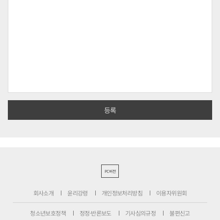
PC버전
회사소개
윤리강령
개인정보처리방침
이용자위원회
청소년보호정책
정정·반론보도
기사심의규정
불편신고