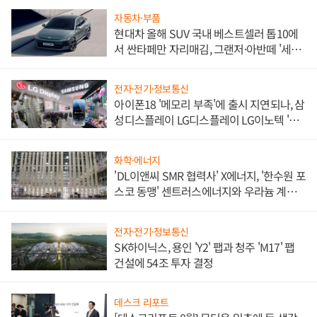
자동차·부품
현대차 올해 SUV 국내 베스트셀러 톱10에
서 싼타페만 자리매김, 그랜저·아반떼 '세단
쌍끌이'로 내수 방어
전자·전기·정보통신
아이폰18 '메모리 부족'에 출시 지연되나, 삼
성디스플레이 LG디스플레이 LG이노텍 '탈
애플' 수익 다각화 속도
화학·에너지
'DL이앤씨 SMR 협력사' X에너지, '한수원 포
스코 동맹' 센트러스에너지와 우라늄 계약
체결
전자·전기·정보통신
SK하이닉스, 용인 'Y2' 팹과 청주 'M17' 팹
건설에 54조 투자 결정
데스크 리포트