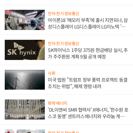
쌍끌이'로 내수 방어
전자·전기·정보통신
아이폰18 '메모리 부족'에 출시 지연되나, 삼
성디스플레이 LG디스플레이 LG이노텍 '탈
애플' 수익 다각화 속도
전자·전기·정보통신
SK하이닉스 1주당 375원 현금배당 실시, 추
가 주주환원 계획 9월 공개 예정
사회
미국 법원 "트럼프 정부 풍력 프로젝트 동결
조치는 위법", 해제 명령 내려
화학·에너지
'DL이앤씨 SMR 협력사' X에너지, '한수원 포
스코 동맹' 센트러스에너지와 우라늄 계약
체결
전자·전기·정보통신