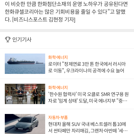
이 비슷한 만큼 한화첨단소재의 운영 노하우가 공유된다면
한화큐셀코리아는 많은 기회비용을 줄일 수 있다”고 말했
다. [비즈니스포스트 김현정 기자]
인기기사
화학·에너지
로이터 "정제연료 3만 톤 한국에서 러시아
로 이동", 우크라이나의 공격에 수요 늘어
화학·에너지
'한수원 협력사' 미국 오클로 SMR 연구용 원
자로 '임계 상태' 도달, 미국 에너지부 "중요
한 이정표"
자동차·부품
현대차 올해 SUV 국내 베스트셀러 톱10에
서 싼타페만 자리매김, 그랜저·아반떼 '세단