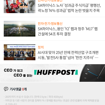
SK하이닉스 노사 '성과급 주식지급' 평행선,
곽노정 'N% 성과급' 법적 논란 벗을지 주목
전자·전기·정보통신
SK하이닉스, 용인 'Y2' 팹과 청주 'M17' 팹
건설에 54조 투자 결정
정치
AI시대 맞아 25년 만에 전력산업 구조개편
시동, '발전5사 통합' 넘어 '한전 지주사' 재편
론도
기사댓글
0
개
200자까지 쓰실 수 있습니다. (현재 0 byte / 최대 400byte)
저작권 등 다른 사람의 권리를 침해하거나 명예를 훼손하는 댓글은 관련 법률에 의해 제재를 받을
수 있습니다.