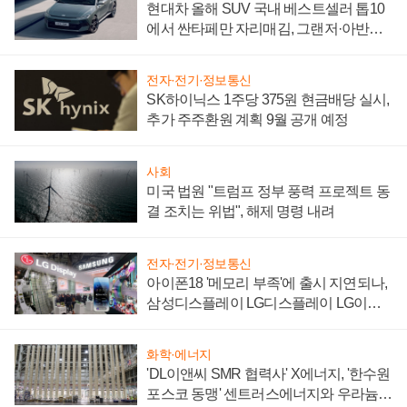
현대차 올해 SUV 국내 베스트셀러 톱10
에서 싼타페만 자리매김, 그랜저·아반떼
'세단 쌍끌이'로 내수 방어
전자·전기·정보통신
SK하이닉스 1주당 375원 현금배당 실시,
추가 주주환원 계획 9월 공개 예정
사회
미국 법원 "트럼프 정부 풍력 프로젝트 동
결 조치는 위법", 해제 명령 내려
전자·전기·정보통신
아이폰18 '메모리 부족'에 출시 지연되나,
삼성디스플레이 LG디스플레이 LG이노
텍 '탈애플' 수익 다각화 속도
화학·에너지
'DL이앤씨 SMR 협력사' X에너지, '한수원
포스코 동맹' 센트러스에너지와 우라늄