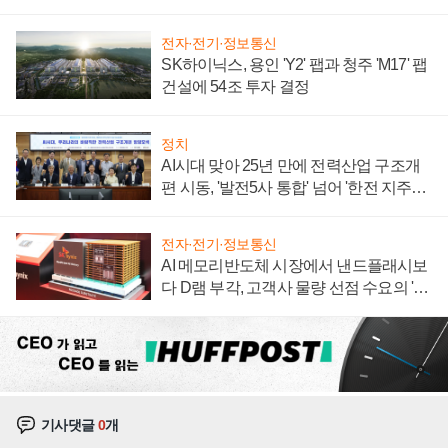
계약 체결
전자·전기·정보통신
SK하이닉스, 용인 'Y2' 팹과 청주 'M17' 팹
건설에 54조 투자 결정
정치
AI시대 맞아 25년 만에 전력산업 구조개
편 시동, '발전5사 통합' 넘어 '한전 지주사'
재편론도
전자·전기·정보통신
AI 메모리반도체 시장에서 낸드플래시보
다 D램 부각, 고객사 물량 선점 수요의 '우
선순위'
기사댓글
0
개