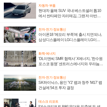
자동차·부품
현대차 올해 SUV 국내 베스트셀러 톱10
에서 싼타페만 자리매김, 그랜저·아반떼
'세단 쌍끌이'로 내수 방어
전자·전기·정보통신
아이폰18 '메모리 부족'에 출시 지연되나,
삼성디스플레이 LG디스플레이 LG이노
텍 '탈애플' 수익 다각화 속도
화학·에너지
'DL이앤씨 SMR 협력사' X에너지, '한수원
포스코 동맹' 센트러스에너지와 우라늄
계약 체결
전자·전기·정보통신
SK하이닉스, 용인 'Y2' 팹과 청주 'M17' 팹
건설에 54조 투자 결정
데스크 리포트
[데스크리포트 8월] 무더운 입추에 든 생