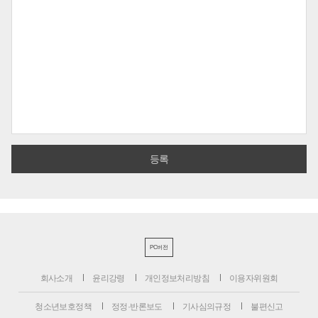
PC버전
회사소개
윤리강령
개인정보처리방침
이용자위원회
청소년보호정책
정정·반론보도
기사심의규정
불편신고