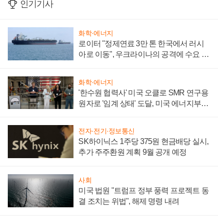
인기기사
화학·에너지
로이터 "정제연료 3만 톤 한국에서 러시
아로 이동", 우크라이나의 공격에 수요 늘
어
화학·에너지
'한수원 협력사' 미국 오클로 SMR 연구용
원자로 '임계 상태' 도달, 미국 에너지부
"중요한 이정표"
전자·전기·정보통신
SK하이닉스 1주당 375원 현금배당 실시,
추가 주주환원 계획 9월 공개 예정
사회
미국 법원 "트럼프 정부 풍력 프로젝트 동
결 조치는 위법", 해제 명령 내려