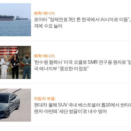
화학·에너지
로이터 "정제연료 3만 톤 한국에서 러시아로 이동"
격에 수요 늘어
화학·에너지
'한수원 협력사' 미국 오클로 SMR 연구용 원자로 '임
국 에너지부 "중요한 이정표"
자동차·부품
현대차 올해 SUV 국내 베스트셀러 톱10에서 싼타
랜저·아반떼 '세단 쌍끌이'로 내수 방어