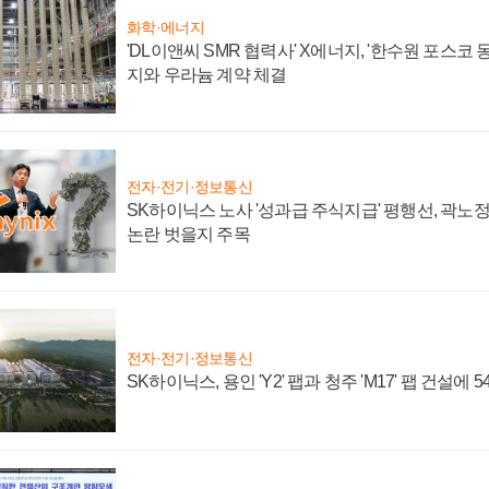
화학·에너지
'DL이앤씨 SMR 협력사' X에너지, '한수원 포스코
지와 우라늄 계약 체결
전자·전기·정보통신
SK하이닉스 노사 '성과급 주식지급' 평행선, 곽노정 
논란 벗을지 주목
전자·전기·정보통신
SK하이닉스, 용인 'Y2' 팹과 청주 'M17' 팹 건설에 