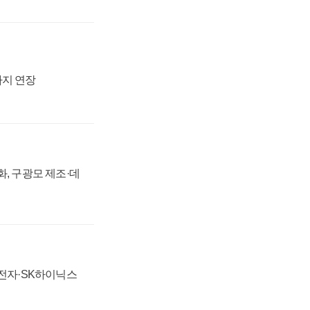
까지 연장
강화, 구광모 제조·데
성전자·SK하이닉스