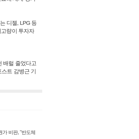
디젤, LPG 등
 재고량이 투자자
천 배럴 줄었다고
포스트 감병근 기
가 비판, "반도체