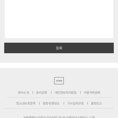
PC버전
회사소개
윤리강령
개인정보처리방침
이용자위원회
청소년보호정책
정정·반론보도
기사심의규정
불편신고
서울특별시 성동구 성수일로 39-34 서울숲더스페이스 12층