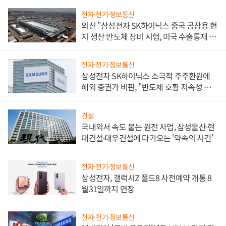
전자·전기·정보통신
외신 "삼성전자 SK하이닉스 중국 공장용 현
지 생산 반도체 장비 시험, 미국 수출통제 대
비"
전자·전기·정보통신
삼성전자 SK하이닉스 소극적 주주환원에
해외 증권가 비판, "반도체 호황 지속성 의
문"
건설
국내외서 속도 붙는 원전 사업, 삼성물산·현
대건설·대우건설에 다가오는 '약속의 시간'
전자·전기·정보통신
삼성전자, 갤럭시Z 폴드8 사전예약 개통 8
월31일까지 연장
전자·전기·정보통신