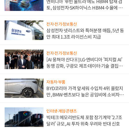
엔비디아 '루빈 울트라'에도 HBM4 탑재 검
토, 삼성전자·SK하이닉스 HBM4 수율에 주
도권 갈린다
전자·전기·정보통신
삼성전자 넷리스트와 특허분쟁 매듭, 5년 동
안 최대 1.3조 라이선스비 지급
전자·전기·정보통신
[AI 뭉쳐야 산다⑧] LG·엔비디아 '피지컬 AI'
동맹 강화, 구광모 제조·데이터·기술 결집
해 종합 로보틱스 기업으로
자동차·부품
BYD코리아 가격 앞세워 수입차 4위 올랐지
만, BMW·벤츠보다 높은 공임비에 소비자
불만 폭발
인터넷·게임·콘텐츠
빅테크 메모리반도체 포함 장기계약 '2.7조
달러' 규모, AI 투자 위축 우려와 반대 신호