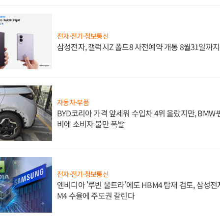
전자·전기·정보통신
삼성전자, 갤럭시Z 폴드8 사전예약 개통 8월31일까
자동차·부품
BYD코리아 가격 앞세워 수입차 4위 올랐지만, BMW
비에 소비자 불만 폭발
전자·전기·정보통신
엔비디아 '루빈 울트라'에도 HBM4 탑재 검토, 삼성전
M4 수율에 주도권 갈린다