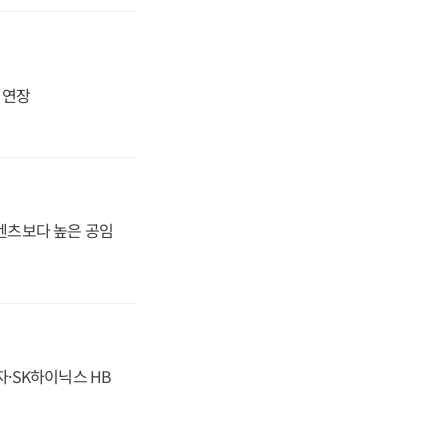
지 연장
·벤츠보다 높은 공임
자·SK하이닉스 HB