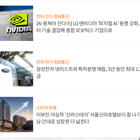
전자·전기·정보통신
[AI 뭉쳐야 산다⑧] LG·엔비디아 '피지컬 AI' 동맹 강
터·기술 결집해 종합 로보틱스 기업으로
전자·전기·정보통신
삼성전자 넷리스트와 특허분쟁 매듭, 5년 동안 최대 1
급
소비자·유통
이부진 야심작 '신라스테이' 서울신라호텔보다 잘 나가
남·건대로 성장판 더 넓힌다