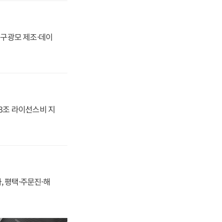
화, 구광모 제조·데이
.3조 라이선스비 지
, 평택·주문진·해