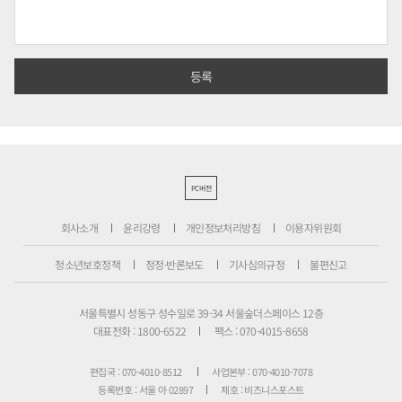
PC버전
회사소개
윤리강령
개인정보처리방침
이용자위원회
청소년보호정책
정정·반론보도
기사심의규정
불편신고
서울특별시 성동구 성수일로 39-34 서울숲더스페이스 12층
대표전화 : 1800-6522
팩스 : 070-4015-8658
편집국 : 070-4010-8512
사업본부 : 070-4010-7078
등록번호 : 서울 아 02897
제호 : 비즈니스포스트