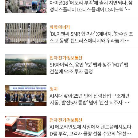
아이폰18 '메모리 부족'에 출시 지연되나, 삼
성디스플레이 LG디스플레이 LG이노텍 '탈
애플' 수익 다각화 속도
화학·에너지
'DL이앤씨 SMR 협력사' X에너지, '한수원 포
스코 동맹' 센트러스에너지와 우라늄 계약
체결
전자·전기·정보통신
SK하이닉스, 용인 'Y2' 팹과 청주 'M17' 팹
건설에 54조 투자 결정
정치
AI시대 맞아 25년 만에 전력산업 구조개편
시동, '발전5사 통합' 넘어 '한전 지주사' 재편
론도
전자·전기·정보통신
AI 메모리반도체 시장에서 낸드플래시보다
D램 부각, 고객사 물량 선점 수요의 '우선순