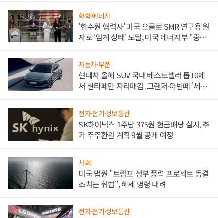
화학·에너지
'한수원 협력사' 미국 오클로 SMR 연구용 원
자로 '임계 상태' 도달, 미국 에너지부 "중요
한 이정표"
자동차·부품
현대차 올해 SUV 국내 베스트셀러 톱10에
서 싼타페만 자리매김, 그랜저·아반떼 '세단
쌍끌이'로 내수 방어
전자·전기·정보통신
SK하이닉스 1주당 375원 현금배당 실시, 추
가 주주환원 계획 9월 공개 예정
사회
미국 법원 "트럼프 정부 풍력 프로젝트 동결
조치는 위법", 해제 명령 내려
전자·전기·정보통신