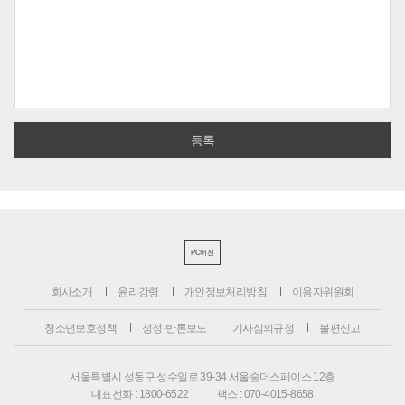
PC버전
회사소개
윤리강령
개인정보처리방침
이용자위원회
청소년보호정책
정정·반론보도
기사심의규정
불편신고
서울특별시 성동구 성수일로 39-34 서울숲더스페이스 12층
대표전화 : 1800-6522
팩스 : 070-4015-8658