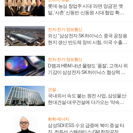
롯데·농심 창업주 시대 '라면 앙금'은 옛
말, '사촌' 신동빈·신동원 시대 협업 확대
일로
전자·전기·정보통신
외신 "삼성전자 SK하이닉스 중국 공장용
현지 생산 반도체 장비 시험, 미국 수출통
제 대비"
전자·전기·정보통신
D램과 HBM 내년 물량도 '품절', 고객사 위
기감이 삼성전자 SK하이닉스 협상력 더
키워
건설
국내외서 속도 붙는 원전 사업, 삼성물산·
현대건설·대우건설에 다가오는 '약속의
시간'
화학·에너지
삼성SDI ESS 수요 급증에 북미 증설 타
진, 최주선 스텔란티스·GM 합작공장 건