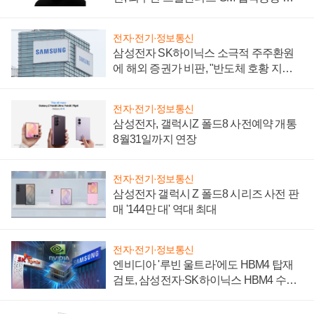
설 재추진하나
전자·전기·정보통신
삼성전자 SK하이닉스 소극적 주주환원
에 해외 증권가 비판, "반도체 호황 지속
성 의문"
전자·전기·정보통신
삼성전자, 갤럭시Z 폴드8 사전예약 개통
8월31일까지 연장
전자·전기·정보통신
삼성전자 갤럭시 Z 폴드8 시리즈 사전 판
매 '144만 대' 역대 최대
전자·전기·정보통신
엔비디아 '루빈 울트라'에도 HBM4 탑재
검토, 삼성전자·SK하이닉스 HBM4 수율
에 주도권 갈린다