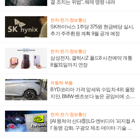
결 조치는 위법", 해제 명령 내려
전자·전기·정보통신
SK하이닉스 1주당 375원 현금배당 실시,
추가 주주환원 계획 9월 공개 예정
전자·전기·정보통신
삼성전자, 갤럭시Z 폴드8 사전예약 개통
8월31일까지 연장
자동차·부품
BYD코리아 가격 앞세워 수입차 4위 올랐
지만, BMW·벤츠보다 높은 공임비에 소비
자 불만 폭발
전자·전기·정보통신
[AI 뭉쳐야 산다⑧] LG·엔비디아 '피지컬 A
I' 동맹 강화, 구광모 제조·데이터·기술 결
집해 종합 로보틱스 기업으로