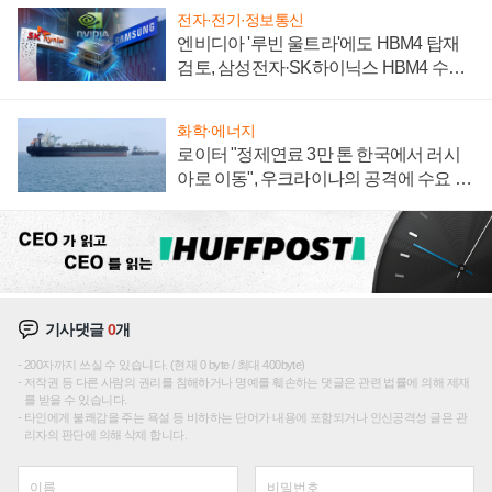
전자·전기·정보통신
엔비디아 '루빈 울트라'에도 HBM4 탑재
검토, 삼성전자·SK하이닉스 HBM4 수율
에 주도권 갈린다
화학·에너지
로이터 "정제연료 3만 톤 한국에서 러시
아로 이동", 우크라이나의 공격에 수요 늘
어
기사댓글
0
개
200자까지 쓰실 수 있습니다. (현재 0 byte / 최대 400byte)
저작권 등 다른 사람의 권리를 침해하거나 명예를 훼손하는 댓글은 관련 법률에 의해 제재
를 받을 수 있습니다.
타인에게 불쾌감을 주는 욕설 등 비하하는 단어가 내용에 포함되거나 인신공격성 글은 관
리자의 판단에 의해 삭제 합니다.