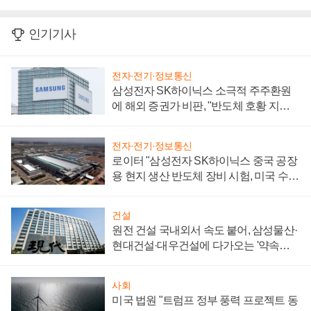
인기기사
전자·전기·정보통신
삼성전자 SK하이닉스 소극적 주주환원
에 해외 증권가 비판, "반도체 호황 지속
성 의문"
전자·전기·정보통신
로이터 "삼성전자 SK하이닉스 중국 공장
용 현지 생산 반도체 장비 시험, 미국 수출
통제 대비"
건설
원전 건설 국내외서 속도 붙어, 삼성물산·
현대건설·대우건설에 다가오는 '약속의
시간'
사회
미국 법원 "트럼프 정부 풍력 프로젝트 동