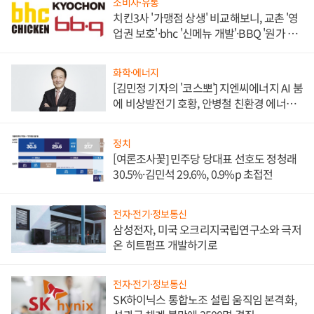
소비자·유통
치킨3사 '가맹점 상생' 비교해보니, 교촌 '영
업권 보호'·bhc '신메뉴 개발'·BBQ '원가 부
담'
화학·에너지
[김민정 기자의 '코스뽀'] 지엔씨에너지 AI 붐
에 비상발전기 호황, 안병철 친환경 에너지
발전전문기업 향한다
정치
[여론조사꽃] 민주당 당대표 선호도 정청래
30.5%·김민석 29.6%, 0.9%p 초접전
전자·전기·정보통신
삼성전자, 미국 오크리지국립연구소와 극저
온 히트펌프 개발하기로
전자·전기·정보통신
SK하이닉스 통합노조 설립 움직임 본격화,