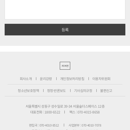
PC버전
회사소개
윤리강령
개인정보처리방침
이용자위원회
청소년보호정책
정정·반론보도
기사심의규정
불편신고
서울특별시 성동구 성수일로 39-34 서울숲더스페이스 12층
대표전화 : 1800-6522
팩스 : 070-4015-8658
편집국 : 070-4010-8512
사업본부 : 070-4010-7078