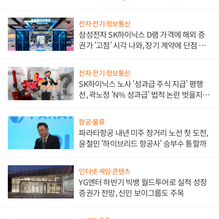
전자·전기·정보통신
삼성전자 SK하이닉스 D램 가격에 해외 증
권가 '고점' 시각 나와, 장기 계약에 단점 부
각
전자·전기·정보통신
SK하이닉스 노사 '성과급 주식 지급' 평행
선, 곽노정 'N% 성과급' 법적 논란 벗을지 주
목
항공·물류
파라타항공 내년 미주 장거리 노선 첫 도전,
윤철민 '하이브리드 항공사' 승부수 통할까
인터넷·게임·콘텐츠
YG엔터 하반기 빅뱅 월드투어로 실적 성장
증권가 전망, 신인 보이그룹도 주목