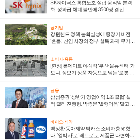
SK하이닉스 통합노조 설립 움직임 본격
화, 성과급 체계 불만에 3500명 결집
공기업
강원랜드 정책 불확실성에 중장기 비전
'흔들', 신임 사장의 정부 설득 과제 무거워
져
소비자·유통
[현장] 롯데마트 야심작 '부산 물류센터' 가
보니, 장보기 상품 자동으로 담는 '로봇 40
0대' 장관
금융
삼섬증권 '상반기 영업이익 1조 클럽' 실
적 랠리 진행형, 박종문 '발행어음' 달고 연
임 향하나
바이오·제약
백상환 동아제약 박카스 소비자층 넓혔
다, '얼박사'로 '레트로'로 제품군 다변화