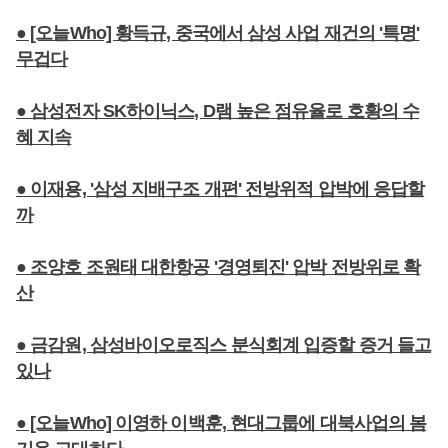
● [오늘Who] 황득규, 중국에서 삼성 사업 재건의 '특명'
무겁다
● 삼성전자 SK하이닉스, D램 높은 점유율로 호황의 수
혜 지속
● 이재용, '삼성 지배구조 개편' 전방위적 압박에 응답할
까
● 조양호 조원태 대한항공 '경영퇴진' 압박 전방위로 확
산
● 금감원, 삼성바이오로직스 분식회계 입증할 증거 들고
있나
● [오늘Who] 이영하 이백훈, 현대그룹에 대북사업의 봄