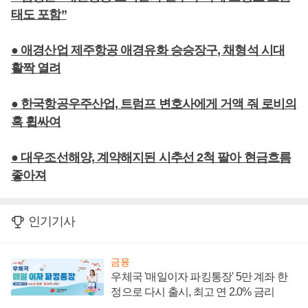
태도 포함”
● 애경산업 제주항공 애경유화 승승장구, 채형석 시대
활짝 열려
● 한국항공우주산업, 트럼프 변호사에게 거액 줘 로비의
혹 휩싸여
● 대우조선해양, 계약해지된 시추선 2척 팔아 현금흐름
좋아져
인기기사
금융
우체국 '매일이자 파킹통장' 5만 계좌 한
정으로 다시 출시, 최고 연 2.0% 금리