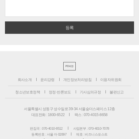
PC버전
회사소개
윤리강령
개인정보처리방침
이용자위원회
청소년보호정책
정정·반론보도
기사심의규정
불편신고
서울특별시 성동구 성수일로 39-34 서울숲더스페이스 12층
대표전화 : 1800-6522
팩스 : 070-4015-8658
편집국 : 070-4010-8512
사업본부 : 070-4010-7078
등록번호 : 서울 아 02897
제호 : 비즈니스포스트