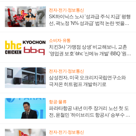
전자·전기·정보통신
SK하이닉스 노사 '성과급 주식 지급' 평행
선, 곽노정 'N% 성과급' 법적 논란 벗을지
주목
소비자·유통
치킨3사 '가맹점 상생' 비교해보니, 교촌
'영업권 보호'·bhc '신메뉴 개발'·BBQ '원가
부담'
전자·전기·정보통신
삼성전자, 미국 오크리지국립연구소와
극저온 히트펌프 개발하기로
항공·물류
파라타항공 내년 미주 장거리 노선 첫 도
전, 윤철민 '하이브리드 항공사' 승부수 통
할까
전자·전기·정보통신