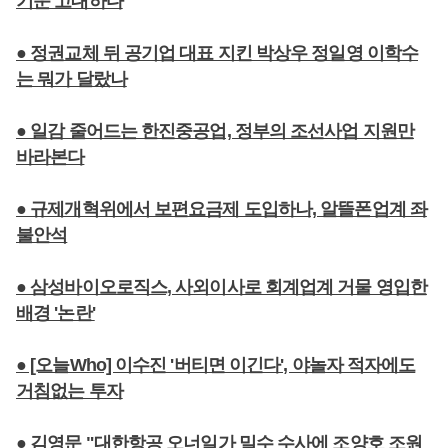
기운 고대하다
● 정권교체 뒤 공기업 대표 지킨 박상우 정일영 이학수
는 뭐가 달랐나
● 일감 줄어드는 한진중공업, 정부의 조선사업 지원만
바라본다
● 규제개혁위에서 보편요금제 도입하나, 알뜰폰업계 좌
불안석
● 삼성바이오로직스, 사외이사로 회계업계 거물 영입한
배경 '논란'
● [오늘Who] 이수진 '버티면 이긴다', 야놀자 적자에도
거침없는 투자
● 김영문 "대한항공 오너일가 밀수 수사에 조양호 조원