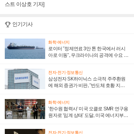
스트 이상호 기자]
인기기사
화학·에너지
로이터 "정제연료 3만 톤 한국에서 러시
아로 이동", 우크라이나의 공격에 수요 늘
어
전자·전기·정보통신
삼성전자 SK하이닉스 소극적 주주환원
에 해외 증권가 비판, "반도체 호황 지속
성 의문"
화학·에너지
'한수원 협력사' 미국 오클로 SMR 연구용
원자로 '임계 상태' 도달, 미국 에너지부
"중요한 이정표"
전자·전기·정보통신