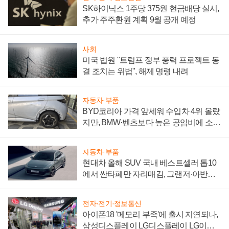
SK하이닉스 1주당 375원 현금배당 실시,
추가 주주환원 계획 9월 공개 예정
사회
미국 법원 "트럼프 정부 풍력 프로젝트 동
결 조치는 위법", 해제 명령 내려
자동차·부품
BYD코리아 가격 앞세워 수입차 4위 올랐
지만, BMW·벤츠보다 높은 공임비에 소비
자 불만 폭발
자동차·부품
현대차 올해 SUV 국내 베스트셀러 톱10
에서 싼타페만 자리매김, 그랜저·아반떼
'세단 쌍끌이'로 내수 방어
전자·전기·정보통신
아이폰18 '메모리 부족'에 출시 지연되나,
삼성디스플레이 LG디스플레이 LG이노