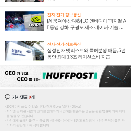
텍 '탈애플' 수익 다각화 속도
전자·전기·정보통신
[AI 뭉쳐야 산다⑧] LG·엔비디아 '피지컬 A
I' 동맹 강화, 구광모 제조·데이터·기술 결
집해 종합 로보틱스 기업으로
전자·전기·정보통신
삼성전자 넷리스트와 특허분쟁 매듭, 5년
동안 최대 1.3조 라이선스비 지급
기사댓글
0
개
200자까지 쓰실 수 있습니다. (현재 0 byte / 최대 400byte)
저작권 등 다른 사람의 권리를 침해하거나 명예를 훼손하는 댓글은 관련 법률에 의해 제재
를 받을 수 있습니다.
타인에게 불쾌감을 주는 욕설 등 비하하는 단어가 내용에 포함되거나 인신공격성 글은 관
리자의 판단에 의해 삭제 합니다.