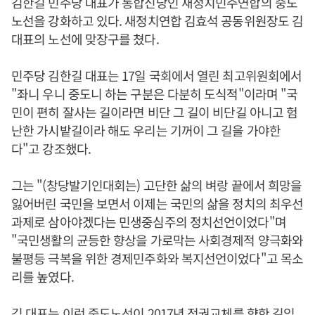
김한길 민주당 대표가 통합신당인 새정치민주연합의 중도
노선을 강화하고 있다. 새정치연합 김효석 공동위원장도 김
대표의 노선에 맞장구를 쳤다.
민주당 김한길 대표는 17일 국회에서 열린 최고위원회에서
"좌니 우니 중도니 하는 구분은 다분히 도식적"이라며 "국
민이 편히 잘사는 길이라면 비단 그 길이 비단길 아니고 험
난한 가시밭길이라 해도 우리는 기꺼이 그 길을 가야한
다"고 강조했다.
그는 "(창당발기인대회는) 고단한 삶의 벼랑 끝에서 희망을
잃어버린 국민을 보면서 이제는 국민의 삶을 정치의 최우선
과제로 삼아야겠다는 민생중심주의 정치선언이었다"며
"국민생활의 균등한 향상을 가로막는 사회경제적 양극화와
불평등 극복을 위한 경제민주화와 복지선언이었다"고 목소
리를 높였다.
김 대표는 이런 중도노선이 2017년 정권교체를 향한 길임