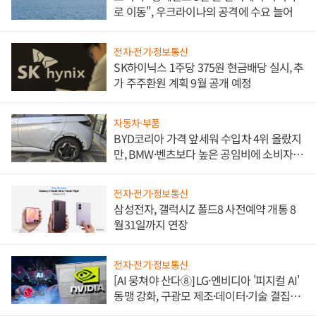
로 이동", 우크라이나의 공격에 수요 늘어
전자·전기·정보통신
SK하이닉스 1주당 375원 현금배당 실시, 추
가 주주환원 계획 9월 공개 예정
자동차·부품
BYD코리아 가격 앞세워 수입차 4위 올랐지
만, BMW·벤츠보다 높은 공임비에 소비자
불만 폭발
전자·전기·정보통신
삼성전자, 갤럭시Z 폴드8 사전예약 개통 8
월31일까지 연장
전자·전기·정보통신
[AI 뭉쳐야 산다⑧] LG·엔비디아 '피지컬 AI'
동맹 강화, 구광모 제조·데이터·기술 결집
해 종합 로보틱스 기업으로