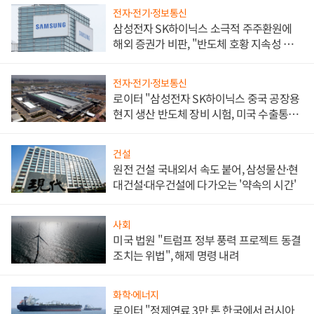
전자·전기·정보통신
삼성전자 SK하이닉스 소극적 주주환원에
해외 증권가 비판, "반도체 호황 지속성 의
문"
전자·전기·정보통신
로이터 "삼성전자 SK하이닉스 중국 공장용
현지 생산 반도체 장비 시험, 미국 수출통제
대비"
건설
원전 건설 국내외서 속도 붙어, 삼성물산·현
대건설·대우건설에 다가오는 '약속의 시간'
사회
미국 법원 "트럼프 정부 풍력 프로젝트 동결
조치는 위법", 해제 명령 내려
화학·에너지
로이터 "정제연료 3만 톤 한국에서 러시아