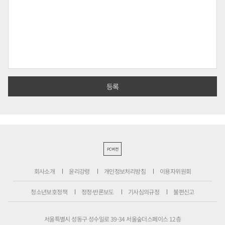
PC버전
회사소개
윤리강령
개인정보처리방침
이용자위원회
청소년보호정책
정정·반론보도
기사심의규정
불편신고
서울특별시 성동구 성수일로 39-34 서울숲더스페이스 12층