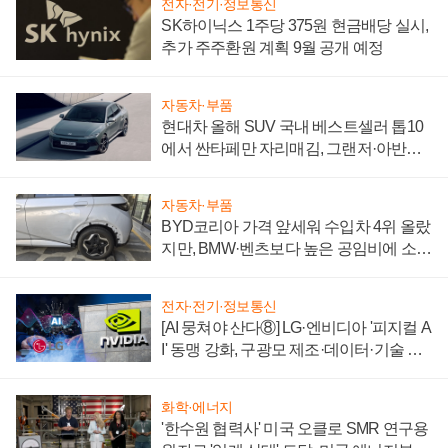
전자·전기·정보통신
SK하이닉스 1주당 375원 현금배당 실시,
추가 주주환원 계획 9월 공개 예정
자동차·부품
현대차 올해 SUV 국내 베스트셀러 톱10
에서 싼타페만 자리매김, 그랜저·아반떼
'세단 쌍끌이'로 내수 방어
자동차·부품
BYD코리아 가격 앞세워 수입차 4위 올랐
지만, BMW·벤츠보다 높은 공임비에 소비
자 불만 폭발
전자·전기·정보통신
[AI 뭉쳐야 산다⑧] LG·엔비디아 '피지컬 A
I' 동맹 강화, 구광모 제조·데이터·기술 결
집해 종합 로보틱스 기업으로
화학·에너지
'한수원 협력사' 미국 오클로 SMR 연구용