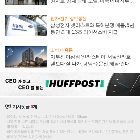
원자로 '임계 상태' 도달, 미국 에너지부
"중요한 이정표"
전자·전기·정보통신
삼성전자 넷리스트와 특허분쟁 매듭, 5년
동안 최대 1.3조 라이선스비 지급
소비자·유통
이부진 야심작 '신라스테이' 서울신라호
텔보다 잘 나가, 평택·주문진·해남·건대로
성장판 더 넓힌다
기사댓글
0
개
200자까지 쓰실 수 있습니다. (현재 0 byte / 최대 400byte)
저작권 등 다른 사람의 권리를 침해하거나 명예를 훼손하는 댓글은 관련 법률에 의해 제재
를 받을 수 있습니다.
타인에게 불쾌감을 주는 욕설 등 비하하는 단어가 내용에 포함되거나 인신공격성 글은 관
리자의 판단에 의해 삭제 합니다.