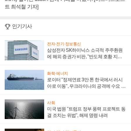
트 최석철 기자]
인기기사
전자·전기·정보통신
삼성전자 SK하이닉스 소극적 주주환원
에 해외 증권가 비판, "반도체 호황 지속
성 의문"
화학·에너지
로이터 "정제연료 3만 톤 한국에서 러시
아로 이동", 우크라이나의 공격에 수요 늘
어
사회
미국 법원 "트럼프 정부 풍력 프로젝트 동
결 조치는 위법", 해제 명령 내려