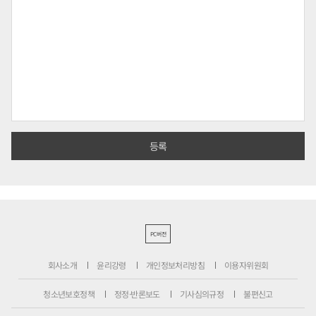
PC버전
회사소개
윤리강령
개인정보처리방침
이용자위원회
청소년보호정책
정정·반론보도
기사심의규정
불편신고