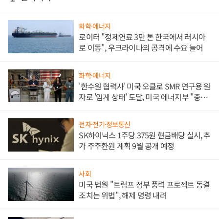
화학·에너지
로이터 "정제연료 3만 톤 한국에서 러시아
로 이동", 우크라이나의 공격에 수요 늘어
화학·에너지
'한수원 협력사' 미국 오클로 SMR 연구용 원
자로 '임계 상태' 도달, 미국 에너지부 "중요
한 이정표"
전자·전기·정보통신
SK하이닉스 1주당 375원 현금배당 실시, 추
가 주주환원 계획 9월 공개 예정
사회
미국 법원 "트럼프 정부 풍력 프로젝트 동결
조치는 위법", 해제 명령 내려