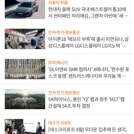
자동차·부품
현대차 올해 SUV 국내 베스트셀러 톱10에
서 싼타페만 자리매김, 그랜저·아반떼 '세단
쌍끌이'로 내수 방어
전자·전기·정보통신
아이폰18 '메모리 부족'에 출시 지연되나, 삼
성디스플레이 LG디스플레이 LG이노텍 '탈
애플' 수익 다각화 속도
화학·에너지
'DL이앤씨 SMR 협력사' X에너지, '한수원 포
스코 동맹' 센트러스에너지와 우라늄 계약
체결
전자·전기·정보통신
SK하이닉스, 용인 'Y2' 팹과 청주 'M17' 팹
건설에 54조 투자 결정
데스크 리포트
[데스크리포트 8월] 무더운 입추에 든 생각,