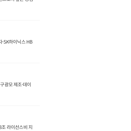
자·SK하이닉스 HB
화, 구광모 제조·데이
.3조 라이선스비 지