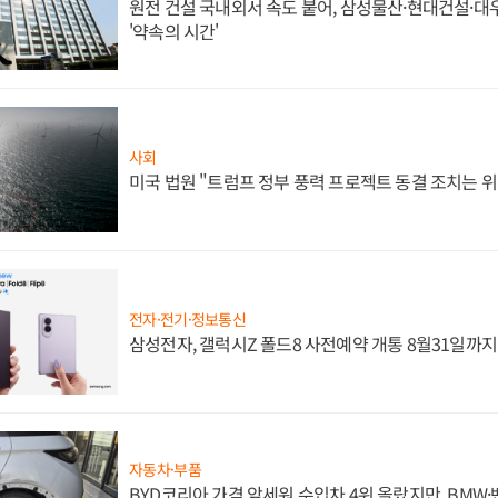
원전 건설 국내외서 속도 붙어, 삼성물산·현대건설·
'약속의 시간'
사회
미국 법원 "트럼프 정부 풍력 프로젝트 동결 조치는 위
전자·전기·정보통신
삼성전자, 갤럭시Z 폴드8 사전예약 개통 8월31일까
자동차·부품
BYD코리아 가격 앞세워 수입차 4위 올랐지만, BMW