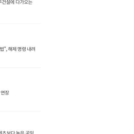
대우건설에 다가오는
법", 해제 명령 내려
지 연장
·벤츠보다 높은 공임