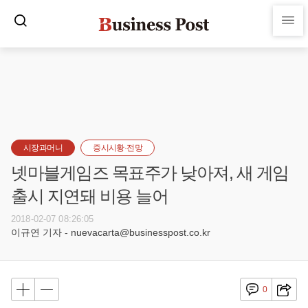
시장과머니
증시시황·전망
넷마블게임즈 목표주가 낮아져, 새 게임
출시 지연돼 비용 늘어
2018-02-07 08:26:05
이규연 기자 - nuevacarta@businesspost.co.kr
0