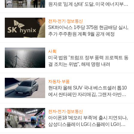
원자로 '임계 상태' 도달, 미국 에너지부
"중요한 이정표"
전자·전기·정보통신
SK하이닉스 1주당 375원 현금배당 실시,
추가 주주환원 계획 9월 공개 예정
사회
미국 법원 "트럼프 정부 풍력 프로젝트 동
결 조치는 위법", 해제 명령 내려
자동차·부품
현대차 올해 SUV 국내 베스트셀러 톱10
에서 싼타페만 자리매김, 그랜저·아반떼
'세단 쌍끌이'로 내수 방어
전자·전기·정보통신
아이폰18 '메모리 부족'에 출시 지연되나,
삼성디스플레이 LG디스플레이 LG이노
텍 '탈애플' 수익 다각화 속도