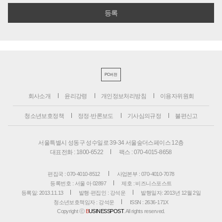
PC버전
회사소개
윤리강령
개인정보처리방침
이용자위원회
청소년보호정책
정정·반론보도
기사심의규정
불편신고
서울특별시 성동구 성수일로 39-34 서울숲더스페이스 12층
대표전화 : 1800-6522
팩스 : 070-4015-8658
편집국 : 070-4010-8512
사업본부 : 070-4010-7078
등록번호 : 서울 아 02897
제호 : 비즈니스포스트
등록일: 2013.11.13
발행·편집인 : 강석운
발행일자: 2013년 12월 2일
청소년보호책임자 : 강석운
ISSN : 2636-171X
Copyright ⓒ
B
USINESSPOST
. All rights reserved.