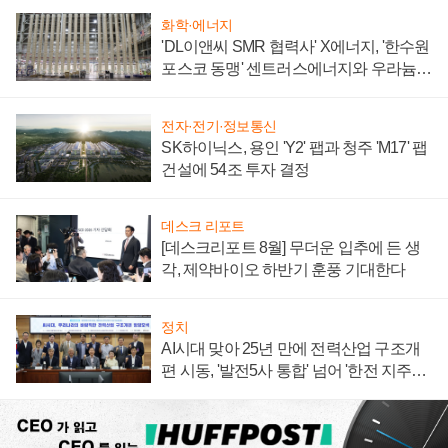
화학·에너지
'DL이앤씨 SMR 협력사' X에너지, '한수원
포스코 동맹' 센트러스에너지와 우라늄
계약 체결
전자·전기·정보통신
SK하이닉스, 용인 'Y2' 팹과 청주 'M17' 팹
건설에 54조 투자 결정
데스크 리포트
[데스크리포트 8월] 무더운 입추에 든 생
각, 제약바이오 하반기 훈풍 기대한다
정치
AI시대 맞아 25년 만에 전력산업 구조개
편 시동, '발전5사 통합' 넘어 '한전 지주사'
재편론도