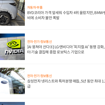
자동차·부품
BYD코리아 가격 앞세워 수입차 4위 올랐지만, BMW
비에 소비자 불만 폭발
전자·전기·정보통신
[AI 뭉쳐야 산다⑧] LG·엔비디아 '피지컬 AI' 동맹 강
터·기술 결집해 종합 로보틱스 기업으로
전자·전기·정보통신
삼성전자 넷리스트와 특허분쟁 매듭, 5년 동안 최대 1
급