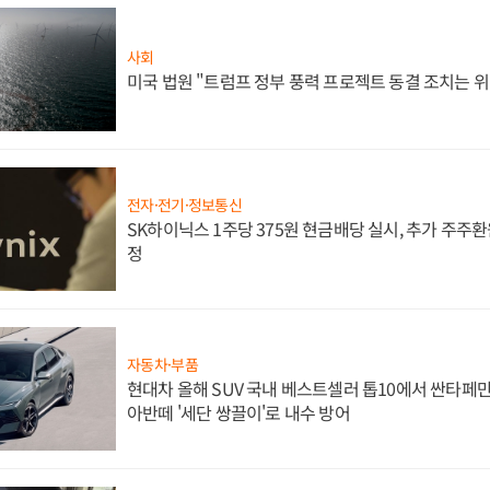
사회
미국 법원 "트럼프 정부 풍력 프로젝트 동결 조치는 위
전자·전기·정보통신
SK하이닉스 1주당 375원 현금배당 실시, 추가 주주환
정
자동차·부품
현대차 올해 SUV 국내 베스트셀러 톱10에서 싼타페만
아반떼 '세단 쌍끌이'로 내수 방어