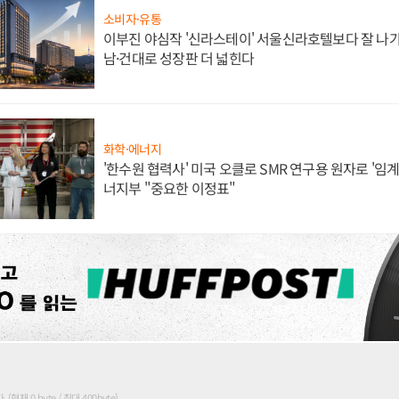
소비자·유통
이부진 야심작 '신라스테이' 서울신라호텔보다 잘 나가
남·건대로 성장판 더 넓힌다
화학·에너지
'한수원 협력사' 미국 오클로 SMR 연구용 원자로 '임계 
너지부 "중요한 이정표"
현재 0 byte / 최대 400byte)