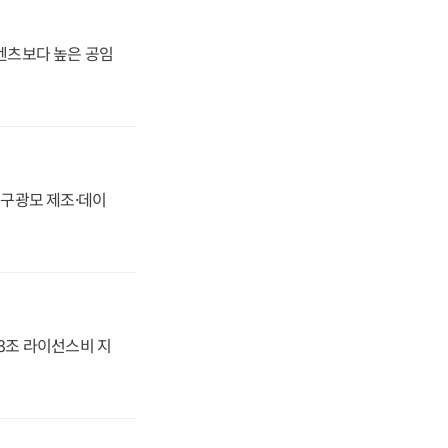
·벤츠보다 높은 공임
화, 구광모 제조·데이
.3조 라이선스비 지