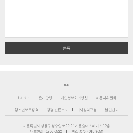
PC버전
회사소개
윤리강령
개인정보처리방침
이용자위원회
청소년보호정책
정정·반론보도
기사심의규정
불편신고
서울특별시 성동구 성수일로 39-34 서울숲더스페이스 12층
대표전화 : 1800-6522
팩스 : 070-4015-8658