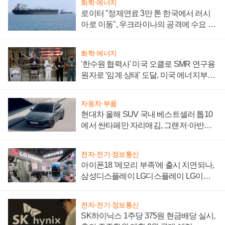
화학·에너지
로이터 "정제연료 3만 톤 한국에서 러시
아로 이동", 우크라이나의 공격에 수요 늘
어
화학·에너지
'한수원 협력사' 미국 오클로 SMR 연구용
원자로 '임계 상태' 도달, 미국 에너지부
"중요한 이정표"
자동차·부품
현대차 올해 SUV 국내 베스트셀러 톱10
에서 싼타페만 자리매김, 그랜저·아반떼
'세단 쌍끌이'로 내수 방어
전자·전기·정보통신
아이폰18 '메모리 부족'에 출시 지연되나,
삼성디스플레이 LG디스플레이 LG이노
텍 '탈애플' 수익 다각화 속도
전자·전기·정보통신
SK하이닉스 1주당 375원 현금배당 실시,