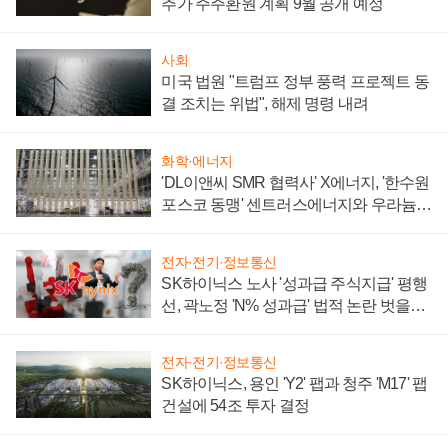
추가 주주환원 계획 9월 공개 예정
사회
미국 법원 "트럼프 정부 풍력 프로젝트 동
결 조치는 위법", 해제 명령 내려
화학·에너지
'DL이앤씨 SMR 협력사' X에너지, '한수원
포스코 동맹' 센트러스에너지와 우라늄
계약 체결
전자·전기·정보통신
SK하이닉스 노사 '성과급 주식지급' 평행
선, 곽노정 'N% 성과급' 법적 논란 벗을지
주목
전자·전기·정보통신
SK하이닉스, 용인 'Y2' 팹과 청주 'M17' 팹
건설에 54조 투자 결정