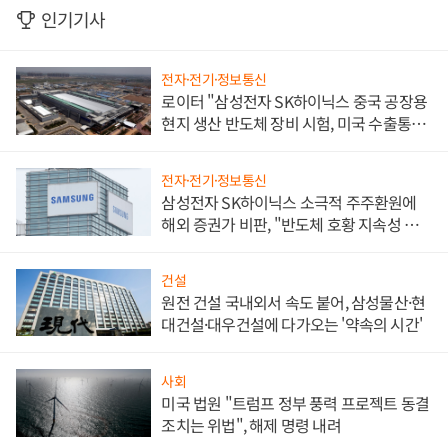
인기기사
전자·전기·정보통신
로이터 "삼성전자 SK하이닉스 중국 공장용
현지 생산 반도체 장비 시험, 미국 수출통제
대비"
전자·전기·정보통신
삼성전자 SK하이닉스 소극적 주주환원에
해외 증권가 비판, "반도체 호황 지속성 의
문"
건설
원전 건설 국내외서 속도 붙어, 삼성물산·현
대건설·대우건설에 다가오는 '약속의 시간'
사회
미국 법원 "트럼프 정부 풍력 프로젝트 동결
조치는 위법", 해제 명령 내려