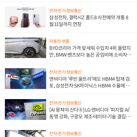
전자·전기·정보통신
삼성전자, 갤럭시Z 폴드8 사전예약 개통 8
월31일까지 연장
자동차·부품
BYD코리아 가격 앞세워 수입차 4위 올랐지
만, BMW·벤츠보다 높은 공임비에 소비자
불만 폭발
전자·전기·정보통신
엔비디아 '루빈 울트라'에도 HBM4 탑재 검
토, 삼성전자·SK하이닉스 HBM4 수율에 주
도권 갈린다
전자·전기·정보통신
[AI 뭉쳐야 산다⑧] LG·엔비디아 '피지컬 AI'
동맹 강화, 구광모 제조·데이터·기술 결집
해 종합 로보틱스 기업으로
전자·전기·정보통신