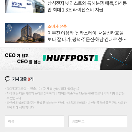
삼성전자 넷리스트와 특허분쟁 매듭, 5년 동
안 최대 1.3조 라이선스비 지급
소비자·유통
이부진 야심작 '신라스테이' 서울신라호텔
보다 잘 나가, 평택·주문진·해남·건대로 성
장판 더 넓힌다
기사댓글
0
개
200자까지 쓰실 수 있습니다. (현재 0 byte / 최대 400byte)
저작권 등 다른 사람의 권리를 침해하거나 명예를 훼손하는 댓글은 관련 법률에 의해 제재를 받을
수 있습니다.
타인에게 불쾌감을 주는 욕설 등 비하하는 단어가 내용에 포함되거나 인신공격성 글은 관리자의 판
단에 의해 삭제 합니다.