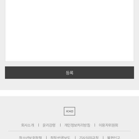
PC버전
회사소개
윤리강령
개인정보처리방침
이용자위원회
청소년보호정책
정정·반론보도
기사심의규정
불편신고