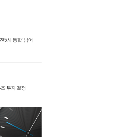
발전5사 통합' 넘어
54조 투자 결정