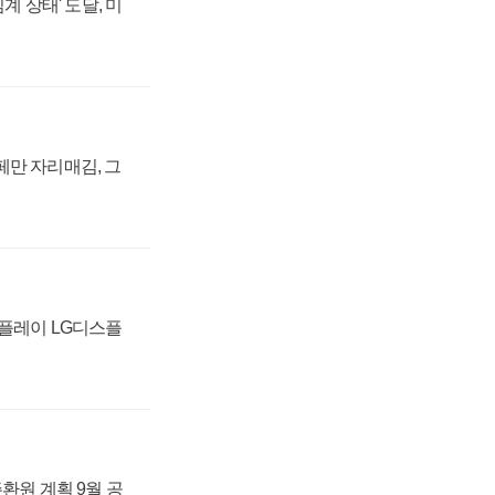
계 상태' 도달, 미
페만 자리매김, 그
스플레이 LG디스플
주환원 계획 9월 공