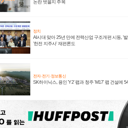
논란 벗을지 주목
정치
AI시대 맞아 25년 만에 전력산업 구조개편 시동, '
'한전 지주사' 재편론도
전자·전기·정보통신
SK하이닉스, 용인 'Y2' 팹과 청주 'M17' 팹 건설에 