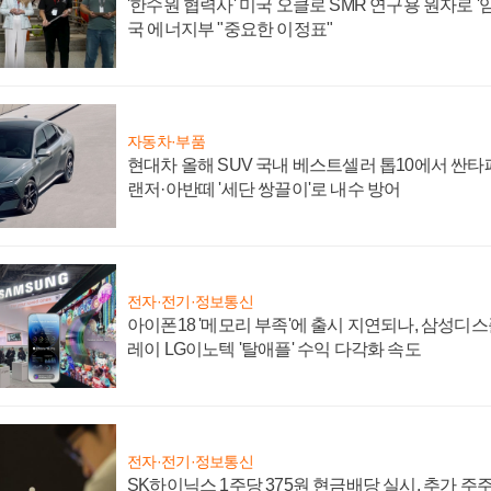
'한수원 협력사' 미국 오클로 SMR 연구용 원자로 '임
국 에너지부 "중요한 이정표"
자동차·부품
현대차 올해 SUV 국내 베스트셀러 톱10에서 싼타
랜저·아반떼 '세단 쌍끌이'로 내수 방어
전자·전기·정보통신
아이폰18 '메모리 부족'에 출시 지연되나, 삼성디
레이 LG이노텍 '탈애플' 수익 다각화 속도
전자·전기·정보통신
SK하이닉스 1주당 375원 현금배당 실시, 추가 주