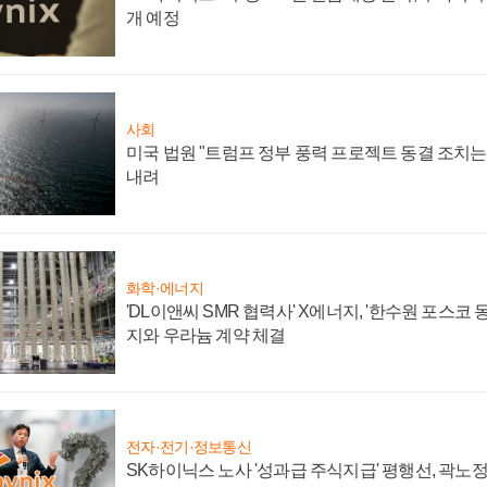
개 예정
사회
미국 법원 "트럼프 정부 풍력 프로젝트 동결 조치는 
내려
화학·에너지
'DL이앤씨 SMR 협력사' X에너지, '한수원 포스코
지와 우라늄 계약 체결
전자·전기·정보통신
SK하이닉스 노사 '성과급 주식지급' 평행선, 곽노정 