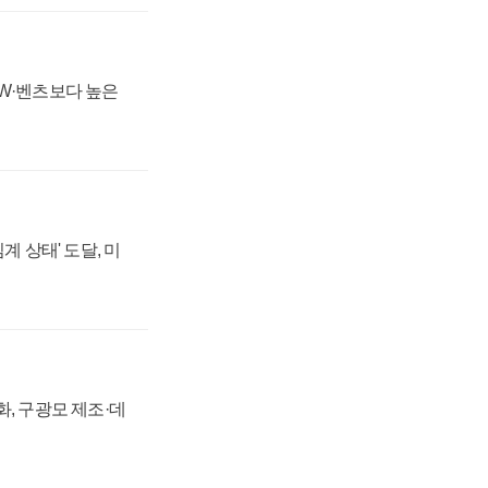
MW·벤츠보다 높은
계 상태' 도달, 미
강화, 구광모 제조·데