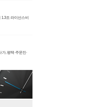
 1.3조 라이선스비
가, 평택·주문진·