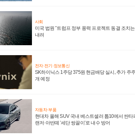
사회
미국 법원 "트럼프 정부 풍력 프로젝트 동결 조치는 
내려
전자·전기·정보통신
SK하이닉스 1주당 375원 현금배당 실시, 추가 주
개 예정
자동차·부품
현대차 올해 SUV 국내 베스트셀러 톱10에서 싼타
랜저·아반떼 '세단 쌍끌이'로 내수 방어