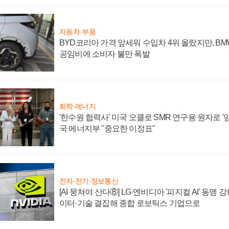
자동차·부품
BYD코리아 가격 앞세워 수입차 4위 올랐지만, B
공임비에 소비자 불만 폭발
화학·에너지
'한수원 협력사' 미국 오클로 SMR 연구용 원자로 '임
국 에너지부 "중요한 이정표"
전자·전기·정보통신
[AI 뭉쳐야 산다⑧] LG·엔비디아 '피지컬 AI' 동맹 
이터·기술 결집해 종합 로보틱스 기업으로