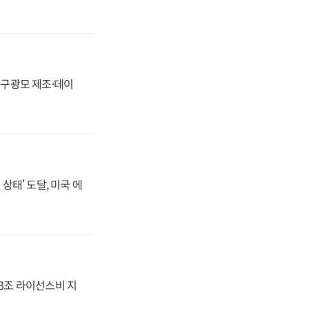
화, 구광모 제조·데이
상태' 도달, 미국 에
.3조 라이선스비 지