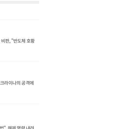
비판, "반도체 호황
 우크라이나의 공격에
법", 해제 명령 내려