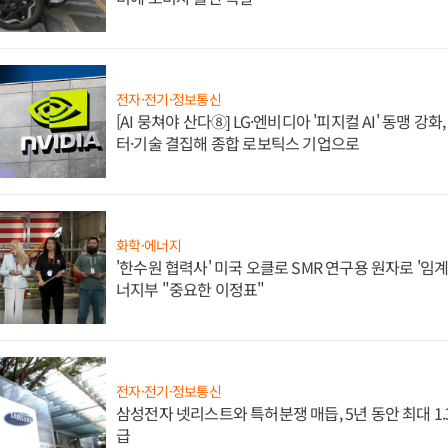
전자·전기·정보통신
[AI 뭉쳐야 산다⑧] LG·엔비디아 '피지컬 AI' 동맹 강
터·기술 결집해 종합 로보틱스 기업으로
화학·에너지
'한수원 협력사' 미국 오클로 SMR 연구용 원자로 '임계 
너지부 "중요한 이정표"
전자·전기·정보통신
삼성전자 넷리스트와 특허분쟁 매듭, 5년 동안 최대 1
급