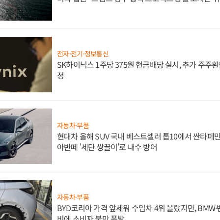
전자·전기·정보통신
SK하이닉스 1주당 375원 현금배당 실시, 추가 주주환
정
자동차·부품
현대차 올해 SUV 국내 베스트셀러 톱10에서 싼타페만
아반떼 '세단 쌍끌이'로 내수 방어
자동차·부품
BYD코리아 가격 앞세워 수입차 4위 올랐지만, BMW
비에 소비자 불만 폭발