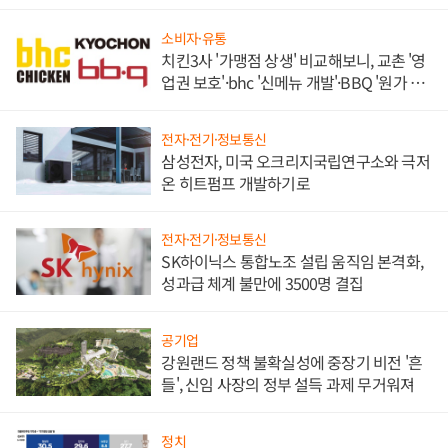
발전전문기업 향한다
소비자·유통
치킨3사 '가맹점 상생' 비교해보니, 교촌 '영
업권 보호'·bhc '신메뉴 개발'·BBQ '원가 부
담'
전자·전기·정보통신
삼성전자, 미국 오크리지국립연구소와 극저
온 히트펌프 개발하기로
전자·전기·정보통신
SK하이닉스 통합노조 설립 움직임 본격화,
성과급 체계 불만에 3500명 결집
공기업
강원랜드 정책 불확실성에 중장기 비전 '흔
들', 신임 사장의 정부 설득 과제 무거워져
정치