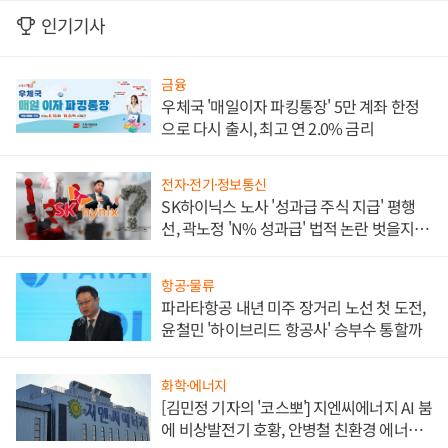
인기기사
금융
우체국 '매일이자 파킹통장' 5만 계좌 한정
으로 다시 출시, 최고 연 2.0% 금리
전자·전기·정보통신
SK하이닉스 노사 '성과급 주식 지급' 평행
선, 곽노정 'N% 성과급' 법적 논란 벗을지 주
목
항공·물류
파라타항공 내년 미주 장거리 노선 첫 도전,
윤철민 '하이브리드 항공사' 승부수 통할까
화학·에너지
[김민정 기자의 '코스뽀'] 지엔씨에너지 AI 붐
에 비상발전기 호황, 안병철 친환경 에너지