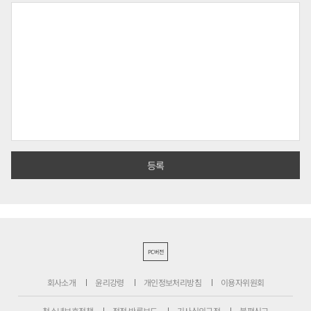
PC버전
회사소개
윤리강령
개인정보처리방침
이용자위원회
청소년보호정책
정정·반론보도
기사심의규정
불편신고