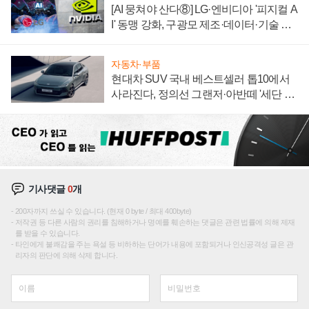
[AI 뭉쳐야 산다⑧] LG·엔비디아 '피지컬 A
I' 동맹 강화, 구광모 제조·데이터·기술 결
집해 종합 로보틱스 기업으로
자동차·부품
현대차 SUV 국내 베스트셀러 톱10에서
사라진다, 정의선 그랜저·아반떼 '세단 쌍
끌이'로 내수 방어
기사댓글
0
개
200자까지 쓰실 수 있습니다. (현재 0 byte / 최대 400byte)
저작권 등 다른 사람의 권리를 침해하거나 명예를 훼손하는 댓글은 관련 법률에 의해 제재
를 받을 수 있습니다.
타인에게 불쾌감을 주는 욕설 등 비하하는 단어가 내용에 포함되거나 인신공격성 글은 관
리자의 판단에 의해 삭제 합니다.