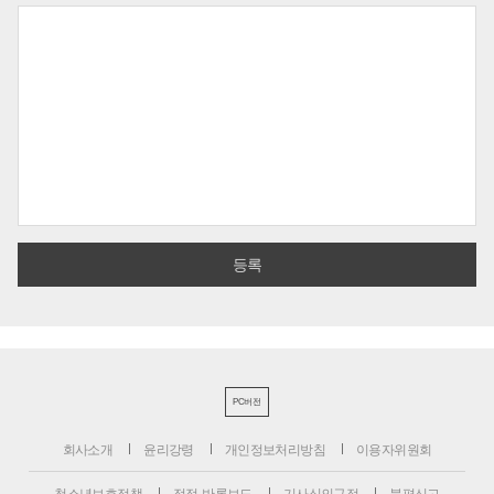
PC버전
회사소개
윤리강령
개인정보처리방침
이용자위원회
청소년보호정책
정정·반론보도
기사심의규정
불편신고