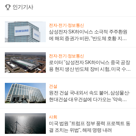
인기기사
전자·전기·정보통신
삼성전자 SK하이닉스 소극적 주주환원
에 해외 증권가 비판, "반도체 호황 지속
성 의문"
전자·전기·정보통신
로이터 "삼성전자 SK하이닉스 중국 공장
용 현지 생산 반도체 장비 시험, 미국 수출
통제 대비"
건설
원전 건설 국내외서 속도 붙어, 삼성물산·
현대건설·대우건설에 다가오는 '약속의
시간'
사회
미국 법원 "트럼프 정부 풍력 프로젝트 동
결 조치는 위법", 해제 명령 내려