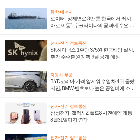
화학·에너지
로이터 "정제연료 3만 톤 한국에서 러시
아로 이동", 우크라이나의 공격에 수요 늘
어
전자·전기·정보통신
SK하이닉스 1주당 375원 현금배당 실시,
추가 주주환원 계획 9월 공개 예정
자동차·부품
BYD코리아 가격 앞세워 수입차 4위 올랐
지만, BMW·벤츠보다 높은 공임비에 소비
자 불만 폭발
전자·전기·정보통신
삼성전자, 갤럭시Z 폴드8 사전예약 개통
8월31일까지 연장
전자·전기·정보통신