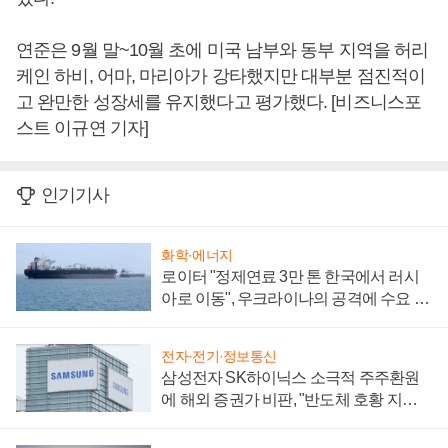
연준은 9월 말~10월 초에 미국 남부와 동부 지역을 허리
케인 하비, 어마, 마리아가 강타했지만 대부분 점진적이
고 완만한 성장세를 유지했다고 평가했다. [비즈니스포
스트 이규연 기자]
인기기사
화학·에너지
로이터 "정제연료 3만 톤 한국에서 러시
아로 이동", 우크라이나의 공격에 수요 늘
어
전자·전기·정보통신
삼성전자 SK하이닉스 소극적 주주환원
에 해외 증권가 비판, "반도체 호황 지속
성 의문"