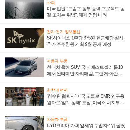
사회
미국 법원 "트럼프 정부 풍력 프로젝트 동
결 조치는 위법", 해제 명령 내려
전자·전기·정보통신
SK하이닉스 1주당 375원 현금배당 실시,
추가 주주환원 계획 9월 공개 예정
자동차·부품
현대차 올해 SUV 국내 베스트셀러 톱10
에서 싼타페만 자리매김, 그랜저·아반떼
'세단 쌍끌이'로 내수 방어
화학·에너지
'한수원 협력사' 미국 오클로 SMR 연구용
원자로 '임계 상태' 도달, 미국 에너지부
"중요한 이정표"
자동차·부품
BYD코리아 가격 앞세워 수입차 4위 올랐