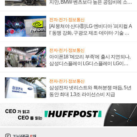
지만, BMW·벤츠보다 높은 공임비에 소비
자 불만 폭발
전자·전기·정보통신
[AI 뭉쳐야 산다⑧] LG·엔비디아 '피지컬 A
I' 동맹 강화, 구광모 제조·데이터·기술 결
집해 종합 로보틱스 기업으로
전자·전기·정보통신
아이폰18 '메모리 부족'에 출시 지연되나,
삼성디스플레이 LG디스플레이 LG이노
텍 '탈애플' 수익 다각화 속도
전자·전기·정보통신
삼성전자 넷리스트와 특허분쟁 매듭, 5년
동안 최대 1.3조 라이선스비 지급
기사댓글
0
개