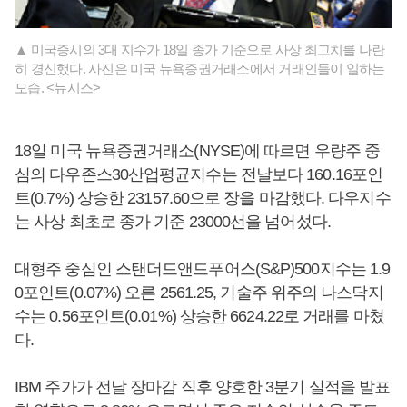
▲ 미국증시의 3대 지수가 18일 종가 기준으로 사상 최고치를 나란
히 경신했다. 사진은 미국 뉴욕증권거래소에서 거래인들이 일하는
모습. <뉴시스>
18일 미국 뉴욕증권거래소(NYSE)에 따르면 우량주 중
심의 다우존스30산업평균지수는 전날보다 160.16포인
트(0.7%) 상승한 23157.60으로 장을 마감했다. 다우지수
는 사상 최초로 종가 기준 23000선을 넘어섰다.
대형주 중심인 스탠더드앤드푸어스(S&P)500지수는 1.9
0포인트(0.07%) 오른 2561.25, 기술주 위주의 나스닥지
수는 0.56포인트(0.01%) 상승한 6624.22로 거래를 마쳤
다.
IBM 주가가 전날 장마감 직후 양호한 3분기 실적을 발표